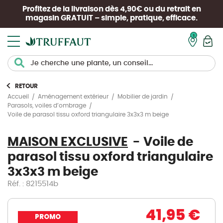
Profitez de la livraison dès 4,90€ ou du retrait en
magasin
GRATUIT
– simple, pratique, efficace.
Mon pan
RETOUR
Accueil
Aménagement extérieur
Mobilier de jardin
Parasols, voiles d’ombrage
Voile de parasol tissu oxford triangulaire 3x3x3 m beige
MAISON EXCLUSIVE
Voile de
parasol tissu oxford triangulaire
3x3x3 m beige
Réf. : 8215514b
41,95 €
PROMO