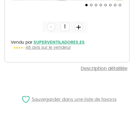
Skip
to
the
-
beginning
+
of
the
images
gallery
Vendu par
SUPERVENTILADORES.ES
48 avis sur le vendeur
Description détaillée
Sauvegarder dans une liste de favoris