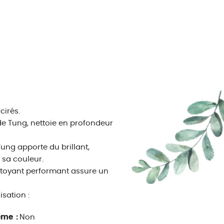
cirés.
 de Tung, nettoie en profondeur
Tung apporte du brillant,
r sa couleur.
ttoyant performant assure un
isation :
ême :
Non