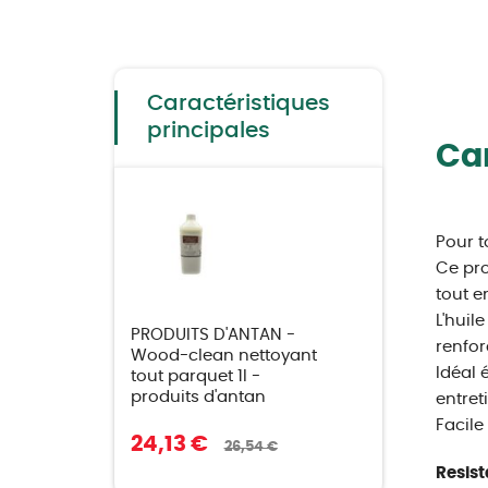
Skip
to
the
beginning
of
the
Caractéristiques
images
gallery
principales
Car
Pour to
Ce pro
tout e
L'huil
PRODUITS D'ANTAN -
renfor
Wood-clean nettoyant
Idéal 
tout parquet 1l -
produits d'antan
entret
Facile
24,13 €
26,54 €
Resist