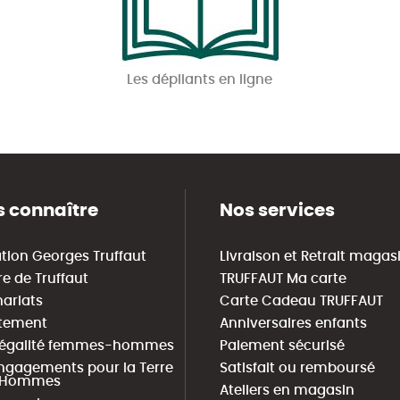
Les dépliants en ligne
 connaître
Nos services
tion Georges Truffaut
Livraison et Retrait magas
re de Truffaut
TRUFFAUT Ma carte
nariats
Carte Cadeau TRUFFAUT
tement
Anniversaires enfants
 égalité femmes-hommes
Paiement sécurisé
ngagements pour la Terre
Satisfait ou remboursé
s Hommes
Ateliers en magasin