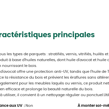
actéristiques principales
us les types de parquets : stratifiés, vernis, vitrifiés, huilés et 
duit à base d'huiles naturelles, dont huile d'avocat et huile
n nourrissant le bois.
e d'avocat offre une protection anti-UV, tandis que l'huile de 
ce la résistance du bois et prévient les éraflures sans altére
également pour les meubles laqués ou vernis, ce produit ne
ien efficace et prolonge la beauté naturelle du bois.
 à utiliser, il convient à un nettoyage régulier ou ponctuel.Util
ance aux UV :
Non
À monter soi-m