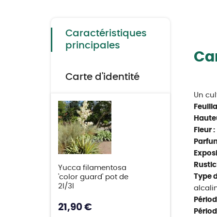
to
the
beginning
of
the
Caractéristiques
images
gallery
principales
Car
Carte d'identité
Un cul
Feuill
Hauteu
Fleur :
Parfum
Exposi
Rustici
Yucca filamentosa
Type d
'color guard' pot de
2l/3l
alcali
Périod
21,90 €
Périod