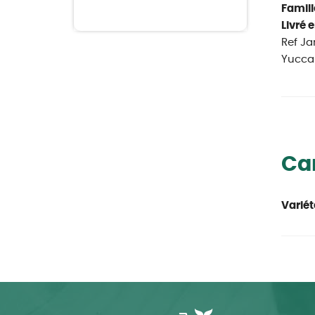
Famill
Livré e
Ref Ja
Yucca 
Car
Variét