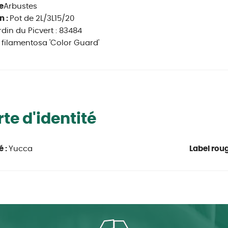
e
Arbustes
n :
Pot de 2L/3L15/20
rdin du Picvert : 83484
filamentosa 'Color Guard'
te d'identité
é :
Yucca
Label roug