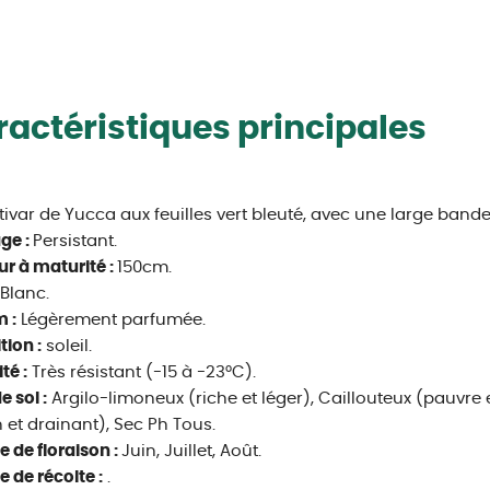
actéristiques principales
tivar de Yucca aux feuilles vert bleuté, avec une large band
age :
Persistant.
r à maturité :
150cm.
Blanc.
 :
Légèrement parfumée.
tion :
soleil.
té :
Très résistant (-15 à -23°C).
e sol :
Argilo-limoneux (riche et léger), Caillouteux (pauvre et
n et drainant), Sec Ph Tous.
e de floraison :
Juin, Juillet, Août.
e de récolte :
.