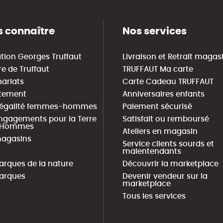
 connaître
Nos services
tion Georges Truffaut
Livraison et Retrait magas
re de Truffaut
TRUFFAUT Ma carte
nariats
Carte Cadeau TRUFFAUT
tement
Anniversaires enfants
 égalité femmes-hommes
Paiement sécurisé
ngagements pour la Terre
Satisfait ou remboursé
s Hommes
Ateliers en magasin
agasins
Service clients sourds et
malentendants
arques de la nature
Découvrir la marketplace
arques
Devenir vendeur sur la
marketplace
Tous les services