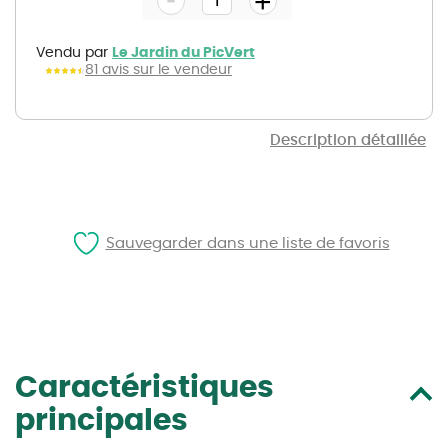
+
of
the
images
gallery
Vendu par
Le Jardin du PicVert
81 avis sur le vendeur
Description détaillée
Sauvegarder dans une liste de favoris
Caractéristiques
principales