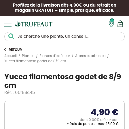
Profitez de la livraison dès 4,90€ ou du retrait en
magasin
GRATUIT
– simple, pratique, efficace.
Mon pan
RETOUR
Accueil
Plantes
Plantes d'extérieur
Arbres et arbustes
Yucca filamentosa godet de 8/9 cm
Yucca filamentosa godet de 8/9
cm
Réf. : 60f88c45
4,90 €
dont 0.00€ d’éco-part
+ frais de port estimés :
15,90 €