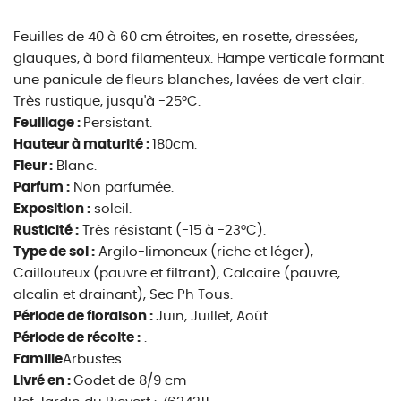
Feuilles de 40 à 60 cm étroites, en rosette, dressées,
glauques, à bord filamenteux. Hampe verticale formant
une panicule de fleurs blanches, lavées de vert clair.
Très rustique, jusqu'à -25°C.
Feuillage :
Persistant.
Hauteur à maturité :
180cm.
Fleur :
Blanc.
Parfum :
Non parfumée.
Exposition :
soleil.
Rusticité :
Très résistant (-15 à -23°C).
Type de sol :
Argilo-limoneux (riche et léger),
Caillouteux (pauvre et filtrant), Calcaire (pauvre,
alcalin et drainant), Sec Ph Tous.
Période de floraison :
Juin, Juillet, Août.
Période de récolte :
.
Famille
Arbustes
Livré en :
Godet de 8/9 cm