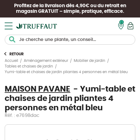
Profitez de la livraison dès 4,90€ ou du retrait en
magasin
GRATUIT
– simple, pratique, efficace.
Mon pan
RETOUR
Accueil
Aménagement extérieur
Mobilier de jardin
Tables et chaises de jardin
Yumi-table et chaises de jardin pliantes 4 personnes en métal bleu
MAISON PAVANE
Yumi-table et
chaises de jardin pliantes 4
personnes en métal bleu
Réf. : e7698dac