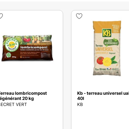
erreau lombricompost
Kb - terreau universel u
égénérant 20 kg
40l
SECRET VERT
KB