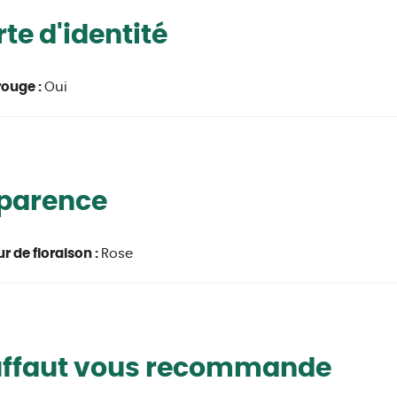
te d'identité
rouge :
Oui
parence
r de floraison :
Rose
uffaut vous recommande