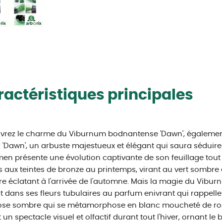
actéristiques principales
vrez le charme du Viburnum bodnantense 'Dawn', égalemen
r 'Dawn', un arbuste majestueux et élégant qui saura séduir
en présente une évolution captivante de son feuillage tout
es aux teintes de bronze au printemps, virant au vert sombre
e éclatant à l'arrivée de l'automne. Mais la magie du Vibu
t dans ses fleurs tubulaires au parfum enivrant qui rappelle c
ose sombre qui se métamorphose en blanc moucheté de ros
t un spectacle visuel et olfactif durant tout l'hiver, ornant le