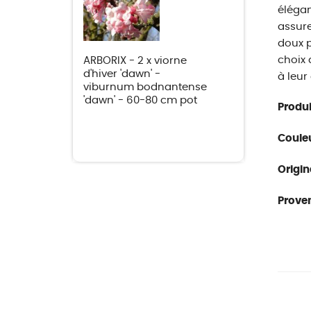
élégan
assure
doux p
choix 
ARBORIX - 2 x viorne
d'hiver 'dawn' -
à leur
viburnum bodnantense
'dawn' - 60-80 cm pot
Produi
Couleu
Origin
Proven