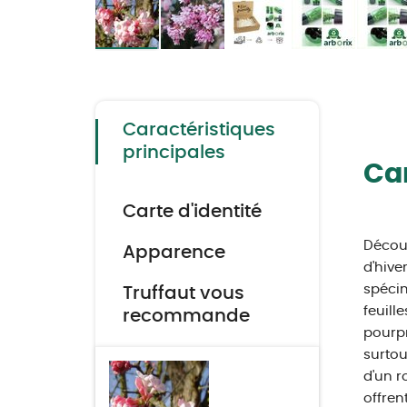
Skip
to
the
beginning
of
the
Caractéristiques
images
gallery
principales
Car
Carte d'identité
Décou
Apparence
d'hive
spécim
Truffaut vous
feuill
recommande
pourpr
surtou
d'un r
offren