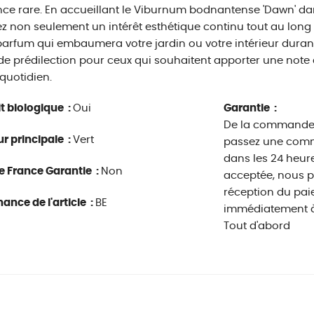
ce rare. En accueillant le Viburnum bodnantense 'Dawn' dan
z non seulement un intérêt esthétique continu tout au long
arfum qui embaumera votre jardin ou votre intérieur durant 
de prédilection pour ceux qui souhaitent apporter une note
 quotidien.
t biologique :
Oui
Garantie :
De la commande à
r principale :
Vert
passez une comm
dans les 24 heur
e France Garantie :
Non
acceptée, nous 
réception du pa
ance de l'article :
BE
immédiatement à
Tout d'abord