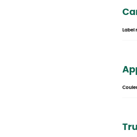
Car
Label 
Ap
Couleu
Tr