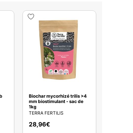
ab
Biochar mycorhizé trilis >4
mm biostimulant - sac de
1kg
TERRA FERTILIS
28,96
€