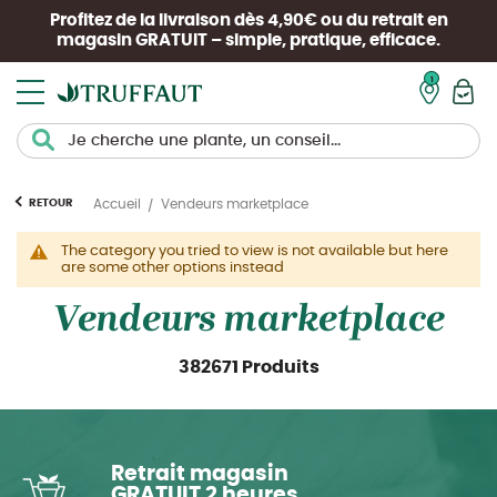
Profitez de la livraison dès 4,90€ ou du retrait en
magasin
GRATUIT
– simple, pratique, efficace.
Mon pan
RETOUR
Accueil
Vendeurs marketplace
The category you tried to view is not available but here
are some other options instead
Vendeurs marketplace
382671 Produits
Retrait magasin
GRATUIT 2 heures