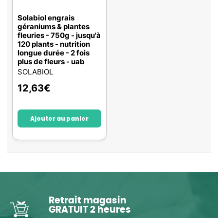
Solabiol engrais
géraniums & plantes
fleuries - 750g - jusqu'à
120 plants - nutrition
longue durée - 2 fois
plus de fleurs - uab
SOLABIOL
12,63
€
Ajouter au panier
Retrait magasin
GRATUIT 2 heures