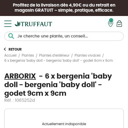
Profitez de la livraison dès 4,90€ ou du retrait en
magasin
GRATUIT
– simple, pratique, efficace.
Mon pan
RETOUR
Accueil
Plantes
Plantes d'extérieur
Plantes vivaces
6 x bergenia 'baby doll - bergenia 'baby doll' - godet 9cm x 9cm
ARBORIX
6 x bergenia 'baby
doll - bergenia 'baby doll' -
godet 9cm x 9cm
Réf. : 1065252d
Actuellement indisponible