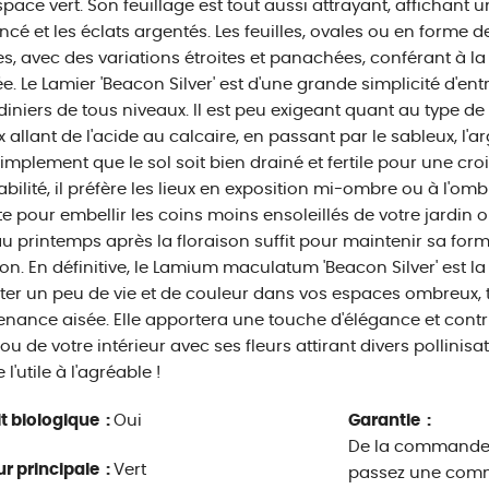
space vert. Son feuillage est tout aussi attrayant, affichant 
oncé et les éclats argentés. Les feuilles, ovales ou en forme 
s, avec des variations étroites et panachées, conférant à la
ée. Le Lamier 'Beacon Silver' est d'une grande simplicité d'ent
rdiniers de tous niveaux. Il est peu exigeant quant au type d
x allant de l'acide au calcaire, en passant par le sableux, l'
implement que le sol soit bien drainé et fertile pour une cr
bilité, il préfère les lieux en exposition mi-ombre ou à l'ombr
te pour embellir les coins moins ensoleillés de votre jardin
 au printemps après la floraison suffit pour maintenir sa fo
son. En définitive, le Lamium maculatum 'Beacon Silver' est l
ter un peu de vie et de couleur dans vos espaces ombreux, 
nance aisée. Elle apportera une touche d'élégance et contri
 ou de votre intérieur avec ses fleurs attirant divers pollinisa
 l'utile à l'agréable !
t biologique :
Oui
Garantie :
De la commande à
r principale :
Vert
passez une comm