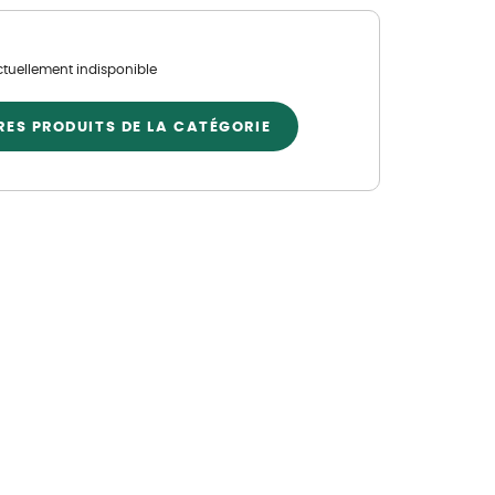
Nos marques de la nature
Découvrez nos marques
ctuellement indisponible
Mon potager
Nos marques de la nature
RES PRODUITS DE LA CATÉGORIE
Ventes éphémères de plantes