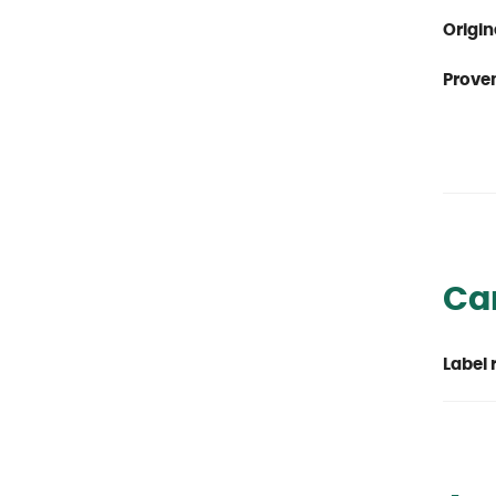
Origin
Proven
Car
Label 