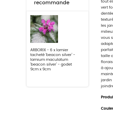
tout e
recommande
vert f
dentée
textur
les ja
milieu
vous s
adapta
parfai
ARBORIX - 6 x lamier
tacheté 'beacon silver' -
taille
lamium maculatum
florai
'beacon silver' - godet
à ajou
9cm x 9cm
mainte
jardin
joindre
Produi
Couleu