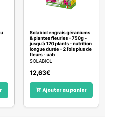
du
Solabiol engrais géraniums
& plantes fleuries - 750g -
jusqu'à 120 plants - nutrition
longue durée - 2 fois plus de
fleurs - uab
SOLABIOL
12,63
€
r
Ajouter au panier