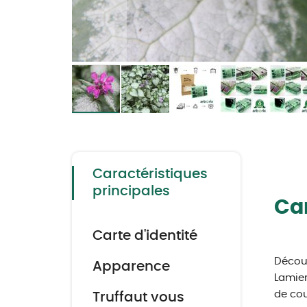
Skip
to
the
beginning
of
the
Caractéristiques
images
gallery
principales
Car
Carte d'identité
Décou
Apparence
Lamier
de cou
Truffaut vous