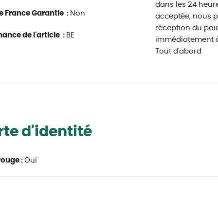
dans les 24 heur
e France Garantie :
Non
acceptée, nous 
réception du pa
ance de l'article :
BE
immédiatement à
Tout d'abord
te d'identité
rouge :
Oui