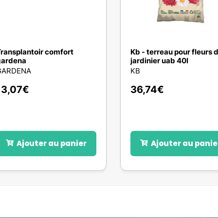
ransplantoir comfort
Kb - terreau pour fleurs 
gardena
jardinier uab 40l
GARDENA
KB
13,07
€
36,74
€
Ajouter au panier
Ajouter au panie