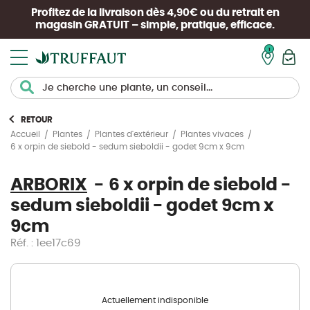
Profitez de la livraison dès 4,90€ ou du retrait en
magasin
GRATUIT
– simple, pratique, efficace.
Mon pan
RETOUR
Accueil
Plantes
Plantes d'extérieur
Plantes vivaces
6 x orpin de siebold - sedum sieboldii - godet 9cm x 9cm
ARBORIX
6 x orpin de siebold -
sedum sieboldii - godet 9cm x
9cm
Réf. : 1ee17c69
Actuellement indisponible