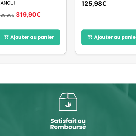
KANGUI
125,98
€
319,90
€
389,90
€
Ajouter au panier
Ajouter au panie
Satisfait ou
Remboursé