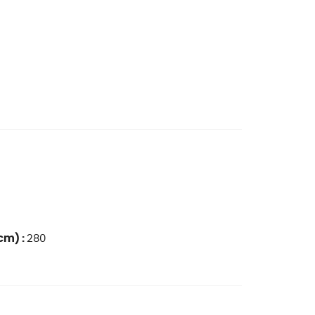
cm) :
280