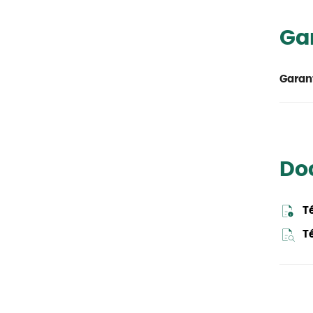
Ga
Garant
Do
T
Té