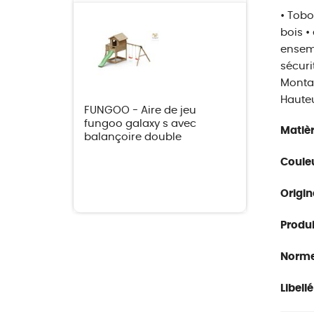
• Tobo
bois •
ensemb
sécuri
Montag
Hauteu
FUNGOO - Aire de jeu
fungoo galaxy s avec
Matièr
balançoire double
Couleu
Origin
Produit
Norme
Libellé