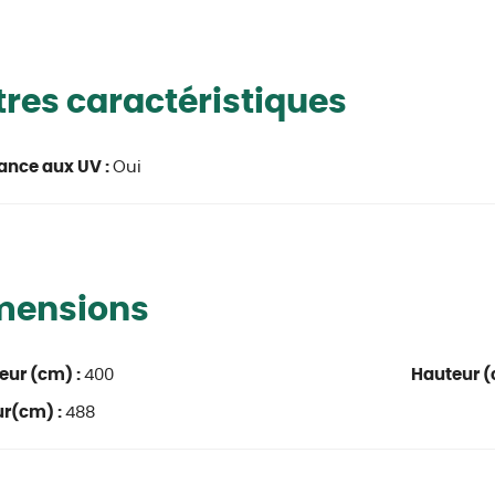
res caractéristiques
ance aux UV :
Oui
mensions
eur (cm) :
400
Hauteur (
ur(cm) :
488