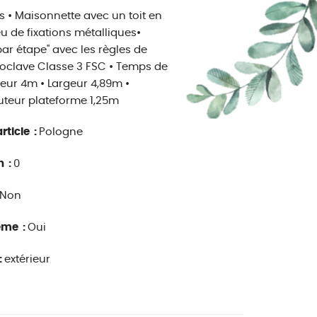
 • Maisonnette avec un toit en
eu de fixations métalliques•
 par étape" avec les règles de
utoclave Classe 3 FSC • Temps de
eur 4m • Largeur 4,89m •
auteur plateforme 1,25m
rticle :
Pologne
n :
0
Non
ême :
Oui
:
extérieur