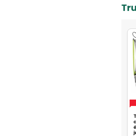
Tr
T
c
é
j