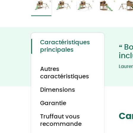
Skip
to
the
beginning
of
the
Caractéristiques
images
“
Boi
gallery
principales
inc
Laure
Autres
caractéristiques
Dimensions
Garantie
Car
Truffaut vous
recommande