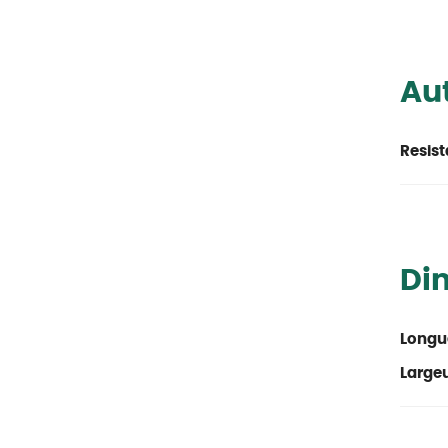
Aut
Resist
Di
Longu
Large