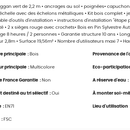
ggan vert de 2,2 m • ancrages au sol • poignées• capuchons
 échelle avec des échelons métalliques • Kit bois complet • j
le d'outils d'installation • instructions d'installation "étape
té • 2 x sièges rouge avec crochets• Bois en Pin Sylvestre A
e 8 heures / 2 personnes • Garantie structure 10 ans • Long
r 2,8m • Surface 19,56m² • Nombre d'utilisateurs maxi 7 • H
e principale :
Bois
Provenance de l'a
r principale :
Multicolore
Eco-participatio
e France Garantie :
Non
A réserve d'eau :
 destiné au tri sélectif :
Oui
À monter soi-m
 :
EN71
Lieu d'utilisation 
 :
FSC