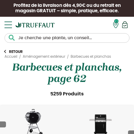
Profitez de la livraison dès 4,90€ ou du retrait en
magasin
GRATUIT
– simple, pratique, efficace.
Mon pan
RETOUR
Barbecues et planchas
Accueil
Aménagement extérieur
Barbecues et planchas,
page 62
5259 Produits