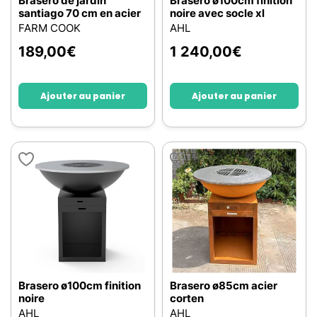
Brasero de jardin
Brasero ø100cm finition
santiago 70 cm en acier
noire avec socle xl
FARM COOK
AHL
189,00
€
1 240,00
€
Ajouter au panier
Ajouter au panier
Brasero ø100cm finition
Brasero ø85cm acier
noire
corten
AHL
AHL