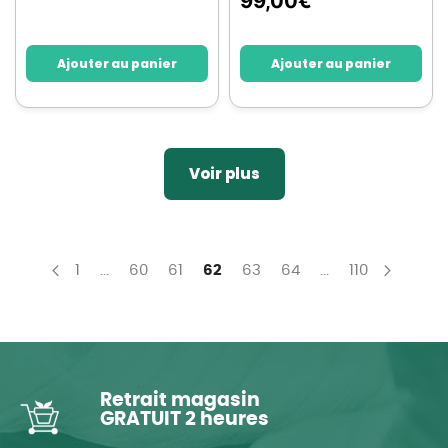
99,00
€
Ajouter au panier
Ajouter au panier
Voir plus
Page
Page
Page
Page
You're currently reading page
Page
Page
Page
1
...
60
61
62
63
64
...
110
Page
Précédent
Page
Suivan
Retrait magasin
GRATUIT 2 heures