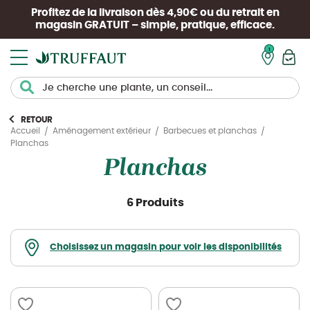
Profitez de la livraison dès 4,90€ ou du retrait en
magasin
GRATUIT
– simple, pratique, efficace.
Mon pan
RETOUR
Accueil
Aménagement extérieur
Barbecues et planchas
Planchas
Planchas
6 Produits
Choisissez un magasin pour voir les disponibilités