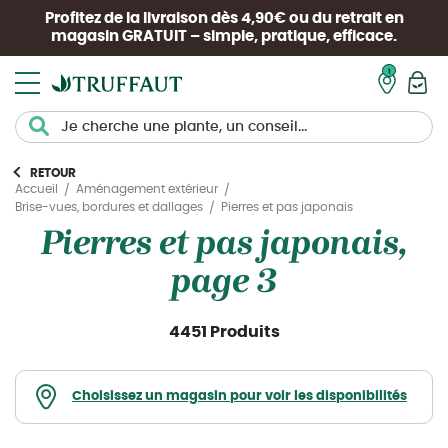
Profitez de la livraison dès 4,90€ ou du retrait en
magasin
GRATUIT
– simple, pratique, efficace.
Mon pan
RETOUR
Accueil
Aménagement extérieur
Pierres et pas japonais
Brise-vues, bordures et dallages
Pierres et pas japonais,
page 3
4451 Produits
Choisissez un magasin pour voir les disponibilités