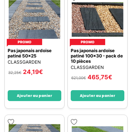
PROMO
PROMO
Pas japonais ardoise
Pas japonais ardoise
patiné 50x25
patiné 100x30 - pack de
10 pièces
CLASSGARDEN
CLASSGARDEN
24,19
€
32,25
€
465,75
€
621,00
€
Ajouter au panier
Ajouter au panier