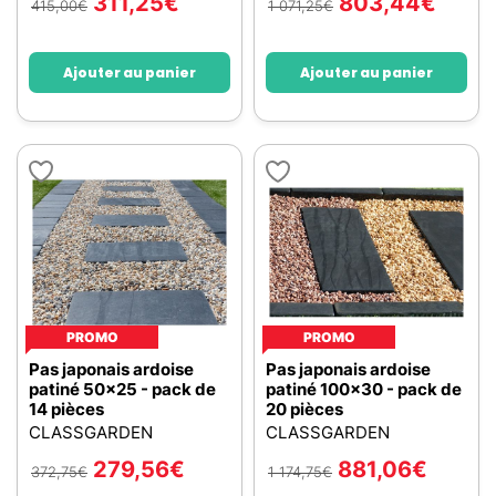
311,25
€
803,44
€
415,00
€
1 071,25
€
Ajouter au panier
Ajouter au panier
PROMO
PROMO
Pas japonais ardoise
Pas japonais ardoise
patiné 50x25 - pack de
patiné 100x30 - pack de
14 pièces
20 pièces
CLASSGARDEN
CLASSGARDEN
279,56
€
881,06
€
372,75
€
1 174,75
€