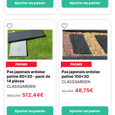
Ajouter au panier
Ajouter au panier
PROMO
PROMO
Pas japonais ardoise
Pas japonais ardoise
patiné 80x30 - pack de
patiné 100x30
14 pièces
CLASSGARDEN
CLASSGARDEN
48,75
€
65,00
€
512,44
€
683,25
€
Ajouter au panier
Ajouter au panier