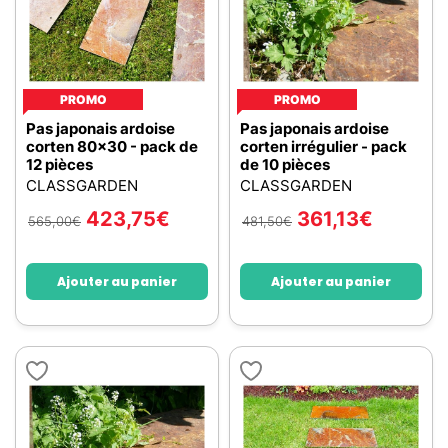
PROMO
PROMO
Pas japonais ardoise
Pas japonais ardoise
corten 80x30 - pack de
corten irrégulier - pack
12 pièces
de 10 pièces
CLASSGARDEN
CLASSGARDEN
423,75
€
361,13
€
565,00
€
481,50
€
Ajouter au panier
Ajouter au panier