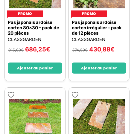
PROMO
PROMO
Pas japonais ardoise
Pas japonais ardoise
corten 80x30 - pack de
corten irrégulier - pack
20 pièces
de 12 pièces
CLASSGARDEN
CLASSGARDEN
686,25
€
430,88
€
915,00
€
574,50
€
Ajouter au panier
Ajouter au panier