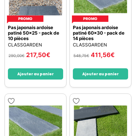
PROMO
PROMO
Pas japonais ardoise
Pas japonais ardoise
patiné 50x25 - pack de
patiné 60x30 - pack de
10 pièces
14 pièces
CLASSGARDEN
CLASSGARDEN
217,50
€
411,56
€
290,00
€
548,75
€
Ajouter au panier
Ajouter au panier