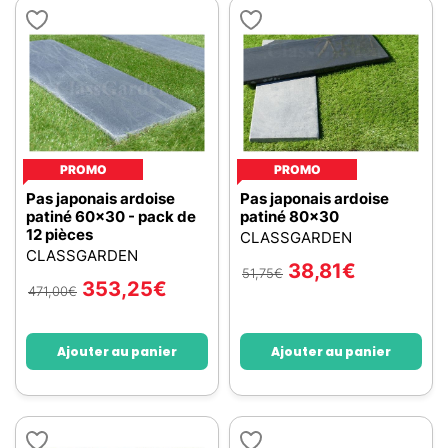
PROMO
PROMO
Pas japonais ardoise
Pas japonais ardoise
patiné 60x30 - pack de
patiné 80x30
12 pièces
CLASSGARDEN
CLASSGARDEN
38,81
€
51,75
€
353,25
€
471,00
€
Ajouter au panier
Ajouter au panier