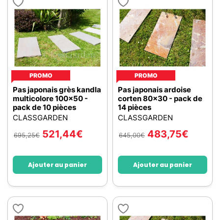
PROMO
PROMO
Pas japonais grès kandla
Pas japonais ardoise
multicolore 100x50 -
corten 80x30 - pack de
pack de 10 pièces
14 pièces
CLASSGARDEN
CLASSGARDEN
521,44
€
483,75
€
695,25
€
645,00
€
Ajouter au panier
Ajouter au panier