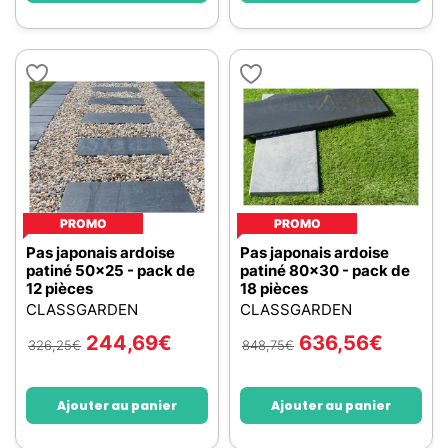
PROMO
PROMO
Pas japonais ardoise
Pas japonais ardoise
patiné 50x25 - pack de
patiné 80x30 - pack de
12 pièces
18 pièces
CLASSGARDEN
CLASSGARDEN
244,69
€
636,56
€
326,25
€
848,75
€
Ajouter au panier
Ajouter au panier