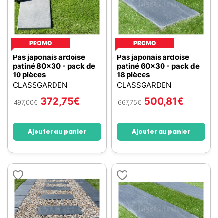
PROMO
PROMO
Pas japonais ardoise
Pas japonais ardoise
patiné 80x30 - pack de
patiné 60x30 - pack de
10 pièces
18 pièces
CLASSGARDEN
CLASSGARDEN
372,75
€
500,81
€
497,00
€
667,75
€
Ajouter au panier
Ajouter au panier