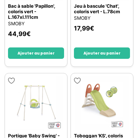
Bac à sable 'Papillon',
Jeu à bascule 'Chat',
coloris vert -
coloris vert - L.78cm
L.167xl.111cm
SMOBY
SMOBY
17,99
€
44,99
€
Ajouter au panier
Ajouter au panier
Portique 'Baby Swing' -
Toboggan 'KS', coloris