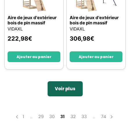
Aire de jeux d'extérieur
Aire de jeux d'extérieur
bois de pin massif
bois de pin massif
VIDAXL
VIDAXL
222,98
€
306,98
€
Ajouter au panier
Ajouter au panier
Voir plus
Page
Page
Page
Page
You're currently reading page
Page
Page
Page
1
...
29
30
31
32
33
...
74
Page
Précédent
Page
Suivan