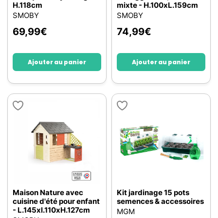
H.118cm
mixte - H.100xL.159cm
SMOBY
SMOBY
69,99
€
74,99
€
Ajouter au panier
Ajouter au panier
Maison Nature avec
Kit jardinage 15 pots
cuisine d'été pour enfant
semences & accessoires
- L.145xl.110xH.127cm
MGM