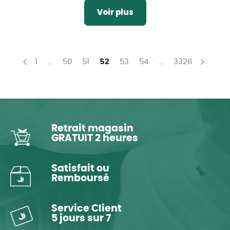
Voir plus
Page
Page
Page
Page
You're currently reading page
Page
Page
Page
1
...
50
51
52
53
54
...
3326
Page
Précédent
Page
Suiva
Retrait magasin
GRATUIT 2 heures
Satisfait ou
Remboursé
Service Client
5 jours sur 7