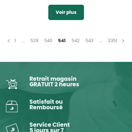
Voir plus
Page
Page
Page
Page
You're currently reading page
Page
Page
Page
1
...
539
540
541
542
543
...
3351
Page
Précédent
P
Su
Retrait magasin
GRATUIT 2 heures
Satisfait ou
Remboursé
Service Client
5 jours sur 7