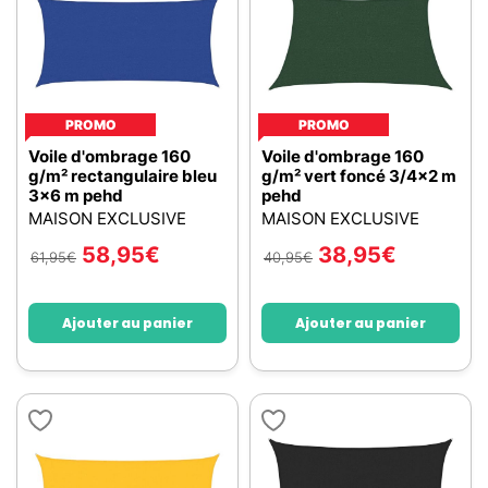
PROMO
PROMO
Voile d'ombrage 160
Voile d'ombrage 160
g/m² rectangulaire bleu
g/m² vert foncé 3/4x2 m
3x6 m pehd
pehd
MAISON EXCLUSIVE
MAISON EXCLUSIVE
58,95
€
38,95
€
61,95
€
40,95
€
Ajouter au panier
Ajouter au panier