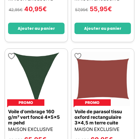
40,95
€
55,95
€
42,95
€
57,95
€
Ajouter au panier
Ajouter au panier
PROMO
PROMO
Voile d'ombrage 160
Voile de parasol tissu
g/m² vert foncé 4x5x5
oxford rectangulaire
m pehd
3x4,5 m terre cuite
MAISON EXCLUSIVE
MAISON EXCLUSIVE