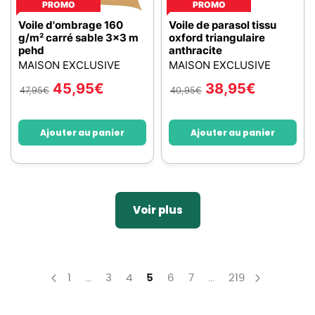
PROMO
PROMO
Voile d'ombrage 160
Voile de parasol tissu
g/m² carré sable 3x3 m
oxford triangulaire
pehd
anthracite
MAISON EXCLUSIVE
MAISON EXCLUSIVE
45,95
€
38,95
€
47,95
€
40,95
€
Ajouter au panier
Ajouter au panier
Voir plus
Page
Page
Page
Page
You're currently reading page
Page
Page
Page
1
...
3
4
5
6
7
...
219
Page
Précédent
Page
Suivant