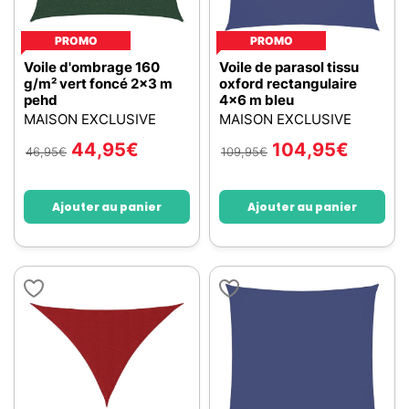
PROMO
PROMO
Voile d'ombrage 160
Voile de parasol tissu
g/m² vert foncé 2x3 m
oxford rectangulaire
pehd
4x6 m bleu
MAISON EXCLUSIVE
MAISON EXCLUSIVE
44,95
€
104,95
€
46,95
€
109,95
€
Ajouter au panier
Ajouter au panier