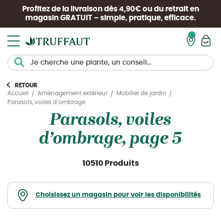
Profitez de la livraison dès 4,90€ ou du retrait en
magasin
GRATUIT
– simple, pratique, efficace.
Mon pan
RETOUR
Accueil
Aménagement extérieur
Mobilier de jardin
Parasols, voiles d’ombrage
Parasols, voiles
d’ombrage, page 5
10510 Produits
Choisissez un magasin pour voir les disponibilités