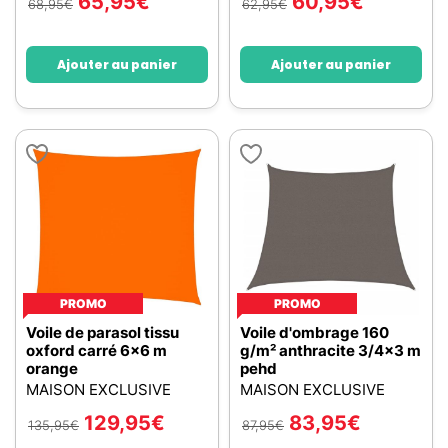
65,95
€
60,95
€
68,95
€
62,95
€
Ajouter au panier
Ajouter au panier
PROMO
PROMO
Voile de parasol tissu
Voile d'ombrage 160
oxford carré 6x6 m
g/m² anthracite 3/4x3 m
orange
pehd
MAISON EXCLUSIVE
MAISON EXCLUSIVE
129,95
€
83,95
€
135,95
€
87,95
€