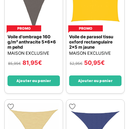
PROMO
PROMO
Voile d'ombrage 160
Voile de parasol tissu
g/m² anthracite 5x6x6
oxford rectangulaire
m pehd
2x5 m jaune
MAISON EXCLUSIVE
MAISON EXCLUSIVE
81,95
€
50,95
€
85,95
€
52,95
€
Ajouter au panier
Ajouter au panier