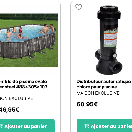
mble de piscine ovale
Distributeur automatique
er steel 488x305x107
chlore pour piscine
MAISON EXCLUSIVE
SON EXCLUSIVE
60,95
€
46,95
€
Ajouter au panier
Ajouter au panie