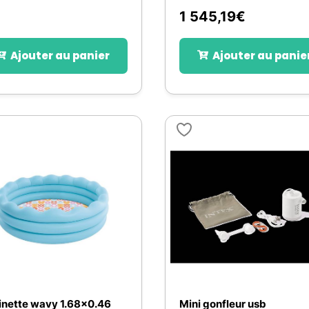
1 545,19
€
Ajouter au panier
Ajouter au panie
inette wavy 1.68x0.46
Mini gonfleur usb