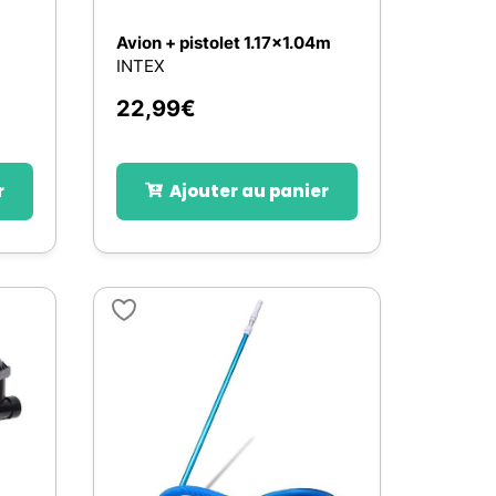
Avion + pistolet 1.17x1.04m
INTEX
22,99
€
r
Ajouter au panier