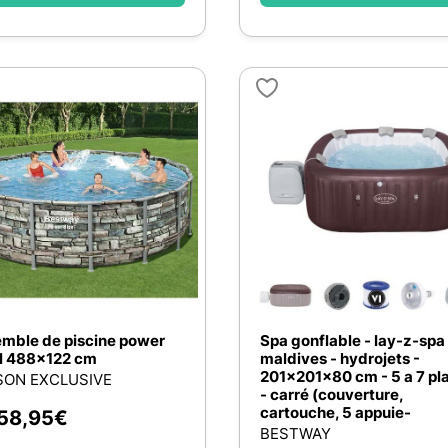
mble de piscine power
Spa gonflable - lay-z-spa
l 488x122 cm
maldives - hydrojets -
201x201x80 cm - 5 a 7 pl
SON EXCLUSIVE
- carré (couverture,
cartouche, 5 appuie-
58,95
€
BESTWAY