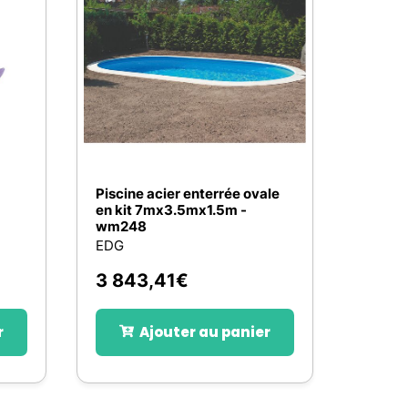
Nos marques de la nature
Découvrez nos marques
Mon potager
Nos marques de la nature
Ventes éphémères de plantes
Piscine acier enterrée ovale
en kit 7mx3.5mx1.5m -
wm248
EDG
3 843,41
€
r
Ajouter au panier