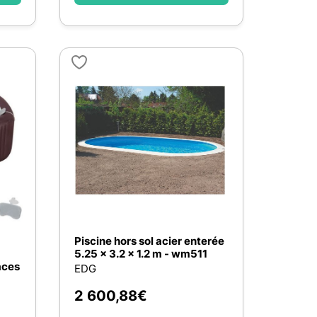
Piscine hors sol acier enterée
5.25 x 3.2 x 1.2 m - wm511
aces
EDG
2 600,88
€