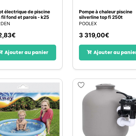
t électrique de piscine
Pompe à chaleur piscine
 fil fond et parois - k25
silverline top fi 250t
RDEN
POOLEX
2,83
€
3 319,00
€
Ajouter au panier
Ajouter au panie