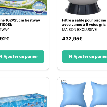
cine 102x25cm bestway
Filtre à sable pour piscine
51008b
avec vanne à 6 voies gris
TWAY
MAISON EXCLUSIVE
,92
€
432,95
€
Ajouter au panier
Ajouter au panie