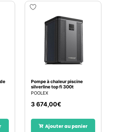
 de
Pompe à chaleur piscine
silverline top fi 300t
POOLEX
3 674,00
€
r
Ajouter au panier