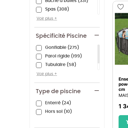
Bâche a bulles
331
Spas
308
Douche de jardin
276
Voir plus
Pompe de piscine
243
Désinfection de l'eau
Spécificité Piscine
204
Bâche d'hivernage
196
Gonflable
275
Robot de piscine
162
Paroi rigide
199
Skimmer
141
Tubulaire
58
Liner
126
Autoportante
21
Voir plus
Ense
Bouée
117
pow
cm
Douche
110
Type de piscine
MAI
Les patères
109
Enterré
24
1 3
Autres accessoires
93
Hors sol
10
Kit piscine
83
Sauna
82