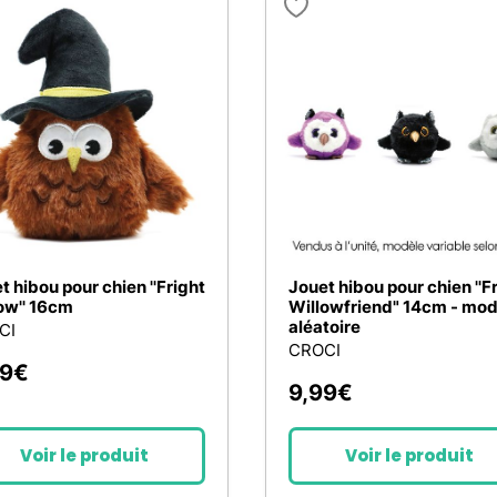
t hibou pour chien ''Fright
Jouet hibou pour chien ''F
ow'' 16cm
Willowfriend" 14cm - mod
aléatoire
CI
CROCI
99
€
9,99
€
Voir le produit
Voir le produit