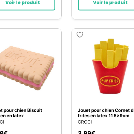
Voir le produit
Voir le produit
t pour chien Biscuit
Jouet pour chien Cornet 
en en latex
frites en latex 11.5x9cm
CI
CROCI
99
€
3,99
€