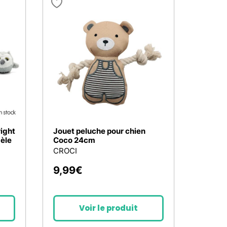
right
Jouet peluche pour chien
èle
Coco 24cm
CROCI
9,99
€
Voir le produit