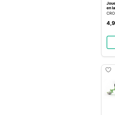
Joue
en l
CRO
4,