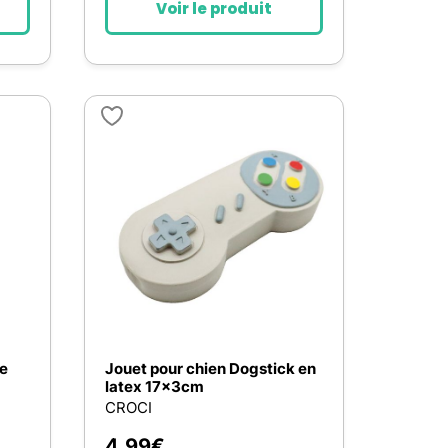
Voir le produit
de
Jouet pour chien Dogstick en
latex 17x3cm
CROCI
4,99
€