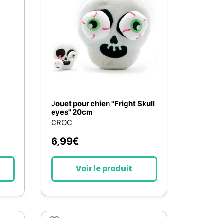
Nos marques de la nature
Découvrez nos marques
Mon potager
Nos marques de la nature
Ventes éphémères de plantes
Jouet pour chien ''Fright Skull
eyes'' 20cm
CROCI
6,99
€
Voir le produit