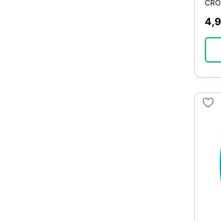
CRO
Truffy
1
4,
Tyrol
5
U10
15
VidaXL
2
Vidaxl
10
West Paw
3
Wildfang
71
Wouapy
35
Zippypaws
5
Zogoflex
4
Zolux
114
ebi
7
petmate
13