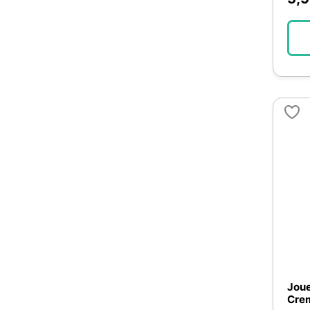
Nina Ottosson
5
Nybalone
7
Nylabone
6
Paris Prix
24
Petsafe
1
Petstages
20
Project Hive
16
Rongis
5
Ruffwear
10
Ses
1
Simla
2
Small Foot Company
1
Toilinux
2
Trixie
69
Joue
Crem
Trudi
1