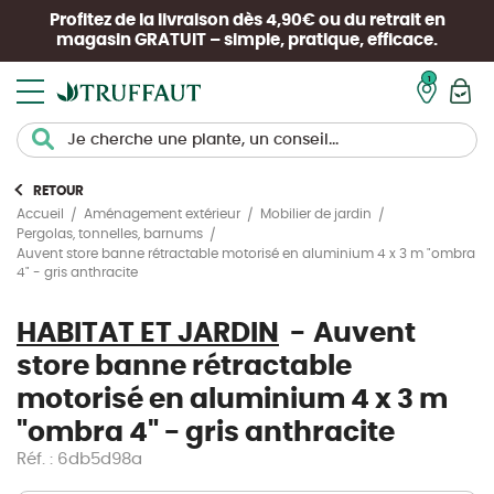
Profitez de la livraison dès 4,90€ ou du retrait en
magasin
GRATUIT
– simple, pratique, efficace.
Mon pan
RETOUR
Accueil
Aménagement extérieur
Mobilier de jardin
Pergolas, tonnelles, barnums
Auvent store banne rétractable motorisé en aluminium 4 x 3 m "ombra
4" - gris anthracite
HABITAT ET JARDIN
Auvent
store banne rétractable
motorisé en aluminium 4 x 3 m
"ombra 4" - gris anthracite
Réf. : 6db5d98a