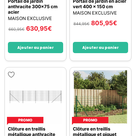
Portail de jardin
Portail de jardin en acier
anthracite 300x75 cm
vert 400 x 150 cm
acier
MAISON EXCLUSIVE
MAISON EXCLUSIVE
805,95
€
844,95
€
630,95
€
660,95
€
Ajouter au panier
Ajouter au panier
PROMO
PROMO
Clôture en treillis
Clôture en treillis
métallique anthracite
métallique et piquet