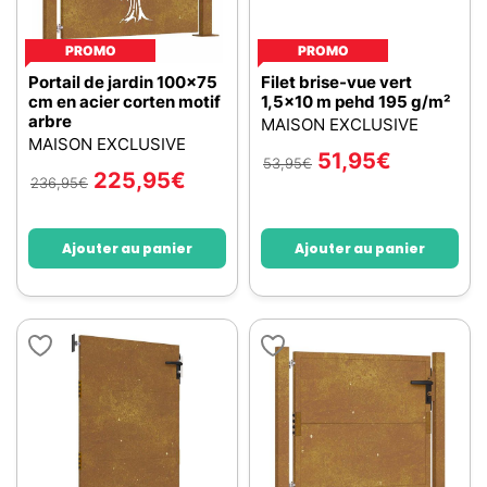
PROMO
PROMO
Portail de jardin 100x75
Filet brise-vue vert
cm en acier corten motif
1,5x10 m pehd 195 g/m²
arbre
MAISON EXCLUSIVE
MAISON EXCLUSIVE
51,95
€
53,95
€
225,95
€
236,95
€
Ajouter au panier
Ajouter au panier