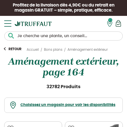
Profitez de la livraison dès 4,90€ ou du retrait en
magasin
GRATUIT
– simple, pratique, efficace.
Mon pan
RETOUR
Aménagement extérieur
Accueil
Bons plans
Aménagement extérieur,
page 164
32782 Produits
Choisissez un magasin pour voir les disponibilités