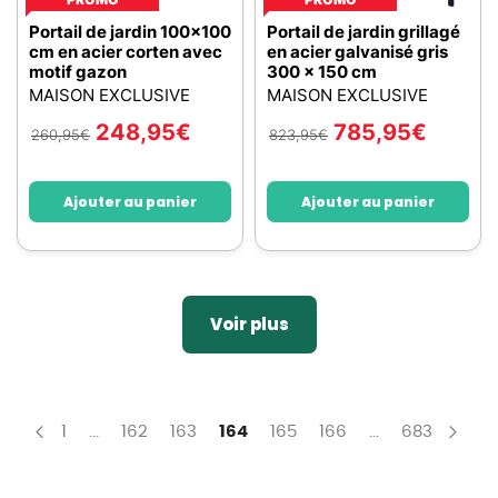
Portail de jardin 100x100
Portail de jardin grillagé
cm en acier corten avec
en acier galvanisé gris
motif gazon
300 x 150 cm
MAISON EXCLUSIVE
MAISON EXCLUSIVE
248,95
€
785,95
€
260,95
€
823,95
€
Ajouter au panier
Ajouter au panier
Voir plus
Page
Page
Page
Page
You're currently reading page
Page
Page
Page
1
...
162
163
164
165
166
...
683
Page
Précédent
Pag
Sui