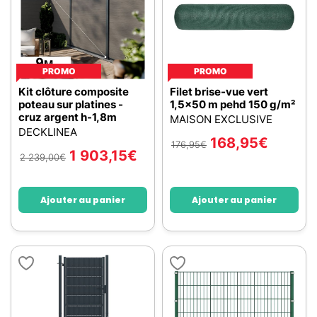
PROMO
PROMO
Kit clôture composite
Filet brise-vue vert
poteau sur platines -
1,5x50 m pehd 150 g/m²
cruz argent h-1,8m
MAISON EXCLUSIVE
DECKLINEA
168,95
€
176,95
€
1 903,15
€
2 239,00
€
Ajouter au panier
Ajouter au panier