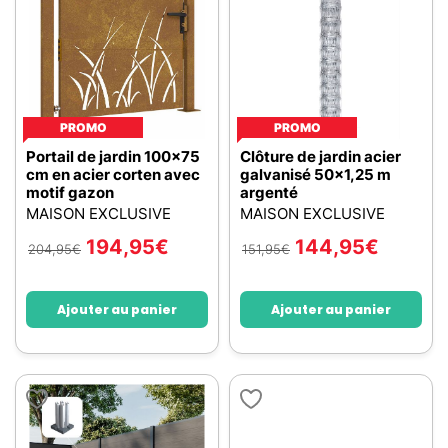
PROMO
PROMO
Portail de jardin 100x75
Clôture de jardin acier
cm en acier corten avec
galvanisé 50x1,25 m
motif gazon
argenté
MAISON EXCLUSIVE
MAISON EXCLUSIVE
194,95
€
144,95
€
204,95
€
151,95
€
Ajouter au panier
Ajouter au panier