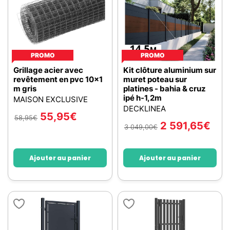
PROMO
PROMO
Grillage acier avec
Kit clôture aluminium sur
revêtement en pvc 10x1
muret poteau sur
m gris
platines - bahia & cruz
ipé h-1,2m
MAISON EXCLUSIVE
DECKLINEA
55,95
€
58,95
€
2 591,65
€
3 049,00
€
Ajouter au panier
Ajouter au panier