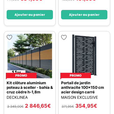
Ajouter au panier
Ajouter au panier
PROMO
PROMO
Kit clôture aluminium
Portail de jardin
poteau à sceller - bahia &
anthracite 100x150 cm
cruz cèdre h-1,8m
acier design carré
DECKLINEA
MAISON EXCLUSIVE
2 846,65
€
354,95
€
3 349,00
€
371,95
€