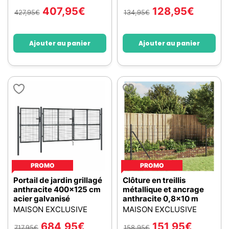
407,95
€
128,95
€
427,95
€
134,95
€
Ajouter au panier
Ajouter au panier
PROMO
PROMO
Portail de jardin grillagé
Clôture en treillis
anthracite 400x125 cm
métallique et ancrage
acier galvanisé
anthracite 0,8x10 m
MAISON EXCLUSIVE
MAISON EXCLUSIVE
684,95
€
151,95
€
717,95
€
158,95
€