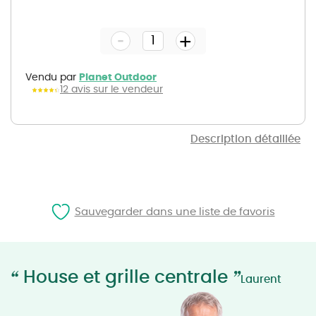
Skip
to
the
-
beginning
+
of
the
images
gallery
Vendu par
Planet Outdoor
12 avis sur le vendeur
Description détaillée
Sauvegarder dans une liste de favoris
“
”
House et grille centrale
Laurent