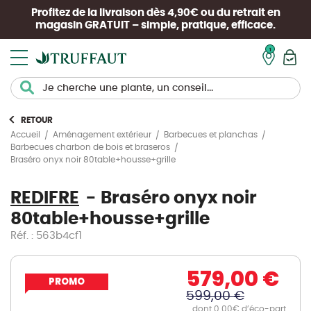
Profitez de la livraison dès 4,90€ ou du retrait en
magasin
GRATUIT
– simple, pratique, efficace.
Mon pan
RETOUR
Accueil
Aménagement extérieur
Barbecues et planchas
Barbecues charbon de bois et braseros
Braséro onyx noir 80table+housse+grille
REDIFRE
Braséro onyx noir
80table+housse+grille
Réf. : 563b4cf1
579,00 €
PROMO
599,00 €
dont 0.00€ d’éco-part