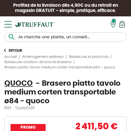
Profitez de la livraison dès 4,90€ ou du retrait en
magasin
GRATUIT
– simple, pratique, efficace.
Mon pan
RETOUR
Accueil
Aménagement extérieur
Barbecues et planchas
Barbecues charbon de bois et braseros
Brasero piatto tavolo medium corten transportable ø84 - quoco
QUOCO
Brasero piatto tavolo
medium corten transportable
ø84 - quoco
Réf. : 5a4e6d1f
2 411,50 €
PROMO