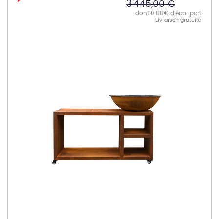
3 445,00 €
dont 0.00€ d’éco-part
Livraison gratuite
Skip
to
the
end
of
the
images
gallery