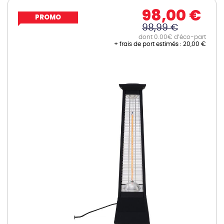
98,00 €
PROMO
98,99 €
dont 0.00€ d’éco-part
+ frais de port estimés :
20,00 €
Skip
to
the
end
of
the
images
gallery