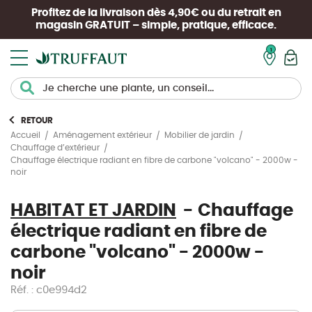
Profitez de la livraison dès 4,90€ ou du retrait en
magasin
GRATUIT
– simple, pratique, efficace.
Mon pan
RETOUR
Accueil
Aménagement extérieur
Mobilier de jardin
Chauffage d’extérieur
Chauffage électrique radiant en fibre de carbone "volcano" - 2000w -
noir
HABITAT ET JARDIN
Chauffage
électrique radiant en fibre de
carbone "volcano" - 2000w -
noir
Réf. : c0e994d2