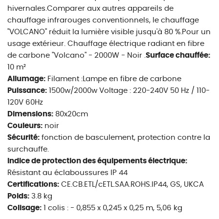
hivernales.Comparer aux autres appareils de
chauffage infrarouges conventionnels, le chauffage
"VOLCANO" réduit la lumière visible jusqu'à 80 %.Pour un
usage extérieur. Chauffage électrique radiant en fibre
de carbone "Volcano" - 2000W - Noir .
Surface chauffée:
10 m²
Allumage:
Filament :Lampe en fibre de carbone
Puissance:
1500w/2000w Voltage : 220-240V 50 Hz / 110-
120V 60Hz
Dimensions:
80x20cm
Couleurs:
noir
Sécurité:
fonction de basculement, protection contre la
surchauffe.
Indice de protection des équipements électrique:
Résistant au éclaboussures IP 44
Certifications:
CE.CB.ETL/cETL.SAA.ROHS.IP44, GS, UKCA
Poids:
3.8 kg
Colisage:
1 colis : - 0,855 x 0,245 x 0,25 m, 5,06 kg