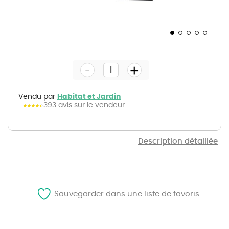
Skip
to
the
-
beginning
+
of
the
images
gallery
Vendu par
Habitat et Jardin
393 avis sur le vendeur
Description détaillée
Sauvegarder dans une liste de favoris