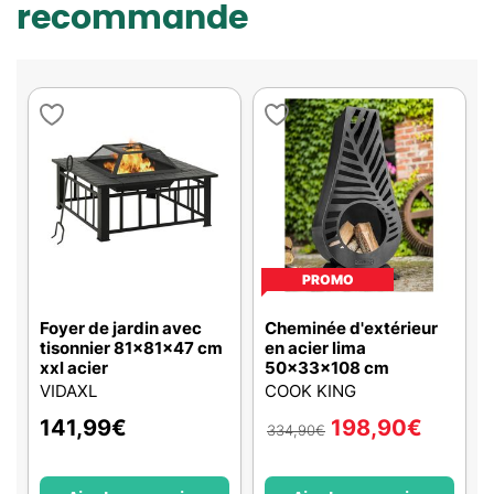
recommande
PROMO
Foyer de jardin avec
Cheminée d'extérieur
tisonnier 81x81x47 cm
en acier lima
xxl acier
50x33x108 cm
VIDAXL
COOK KING
141,99
€
198,90
€
334,90
€