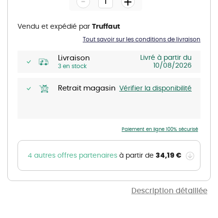
-
+
of
the
images
gallery
Vendu et expédié par
Truffaut
Tout savoir sur les conditions de livraison
Livraison
Livré à partir du
10/08/2026
3 en stock
Retrait magasin
Vérifier la disponibilité
Paiement en ligne 100% sécurisé
34,19 €
4 autres offres partenaires
à partir de
Description détaillée