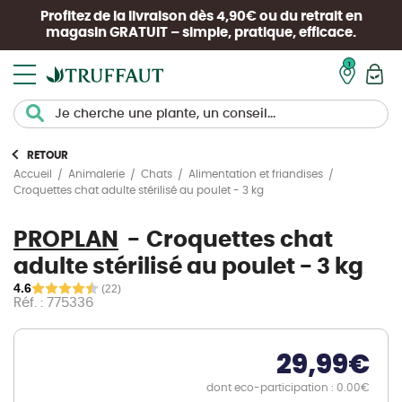
Profitez de la livraison dès 4,90€ ou du retrait en
magasin
GRATUIT
– simple, pratique, efficace.
Mon pan
RETOUR
Accueil
Animalerie
Chats
Alimentation et friandises
Croquettes chat adulte stérilisé au poulet - 3 kg
PROPLAN
Croquettes chat
adulte stérilisé au poulet - 3 kg
4.6
(22)
Réf. : 775336
29,99
€
dont eco-participation : 0.00€