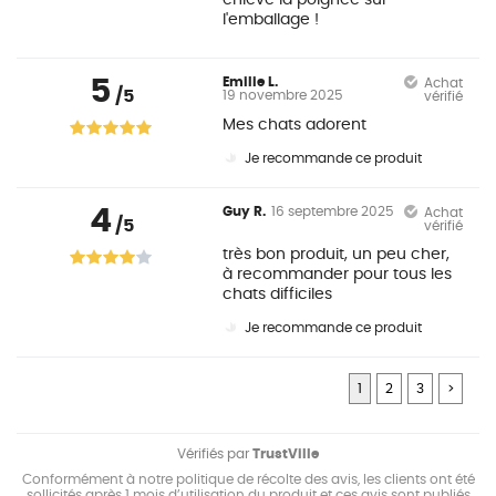
enlevé la poignée sur
l'emballage !
5
Emilie L.
Achat
/5
19 novembre 2025
vérifié
Mes chats adorent
Je recommande ce produit
4
Guy R.
16 septembre 2025
Achat
/5
vérifié
très bon produit, un peu cher,
à recommander pour tous les
chats difficiles
Je recommande ce produit
1
2
3
>
Vérifiés par
TrustVille
Conformément à notre politique de récolte des avis, les clients ont été
sollicités après 1 mois d’utilisation du produit et ces avis sont publiés