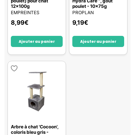
poulet) pour chat
Hydra Care™, goût
12x100g
poulet - 10x75g
EMPREINTES
PROPLAN
8,99
€
9,19
€
Ajouter au panier
Ajouter au panier
Arbre à chat 'Cocoon',
coloris bleu gris -