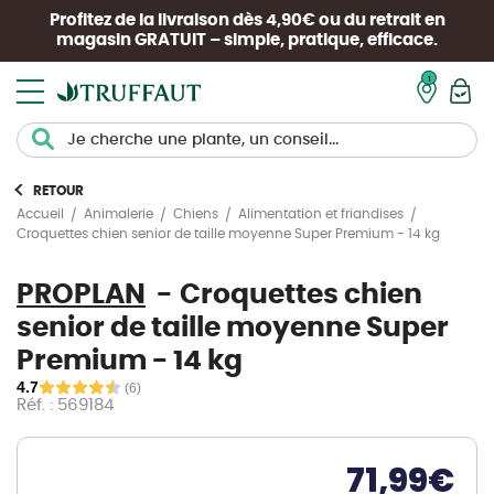
Profitez de la livraison dès 4,90€ ou du retrait en
magasin
GRATUIT
– simple, pratique, efficace.
Mon pan
RETOUR
Accueil
Animalerie
Chiens
Alimentation et friandises
Croquettes chien senior de taille moyenne Super Premium - 14 kg
PROPLAN
Croquettes chien
senior de taille moyenne Super
Premium - 14 kg
4.7
(6)
Réf. : 569184
71,99
€