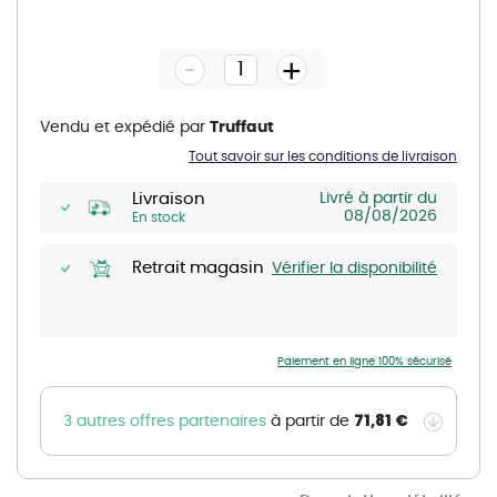
Skip
to
the
-
beginning
+
of
the
images
gallery
Vendu et expédié par
Truffaut
Tout savoir sur les conditions de livraison
Livraison
Livré à partir du
08/08/2026
En stock
Retrait magasin
Vérifier la disponibilité
Paiement en ligne 100% sécurisé
71,81 €
3 autres offres partenaires
à partir de