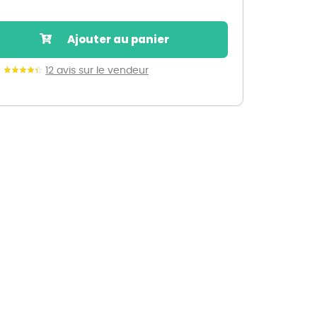
Nos marques de la nature
Découvrez nos marques
Ajouter au panier
Mon potager
Nos marques de la nature
12 avis sur le vendeur
Ventes éphémères de plantes