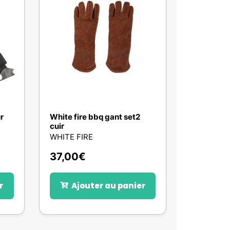
r
White fire bbq gant set2
cuir
WHITE FIRE
37,00
€
r
Ajouter au panier