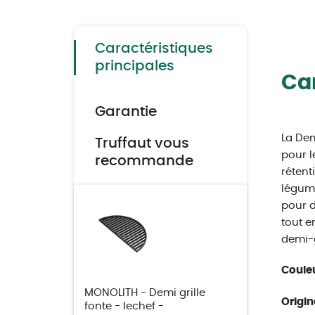
to
the
beginning
of
the
Caractéristiques
images
gallery
principales
Car
Garantie
La Dem
Truffaut vous
pour l
recommande
rétent
légume
pour d
tout e
demi-g
Couleu
MONOLITH - Demi grille
Origin
fonte - lechef -