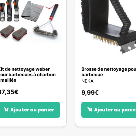
it de nettoyage weber
Brosse de nettoyage pou
our barbecues à charbon
barbecue
maillés
NEKA
67,35
€
9,99
€
Ajouter au panier
Ajouter au panie