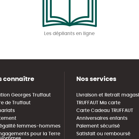
Les dépliants en ligne
 connaître
Nos services
tion Georges Truffaut
Livraison et Retrait magas
re de Truffaut
TRUFFAUT Ma carte
nariats
Carte Cadeau TRUFFAUT
tement
Anniversaires enfants
 égalité femmes-hommes
Paiement sécurisé
ngagements pour la Terre
Satisfait ou remboursé
s Hommes