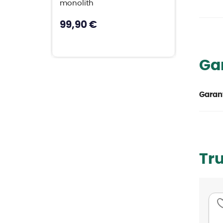
monolith
99,90 €
Ga
Garant
Tr