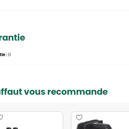
rantie
ie :
0
uffaut vous recommande