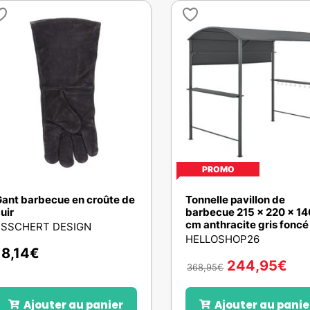
PROMO
ant barbecue en croûte de
Tonnelle pavillon de
uir
barbecue 215 x 220 x 14
cm anthracite gris foncé
ESSCHERT DESIGN
HELLOSHOP26
18,14
€
244,95
€
368,95
€
Ajouter au panier
Ajouter au panie