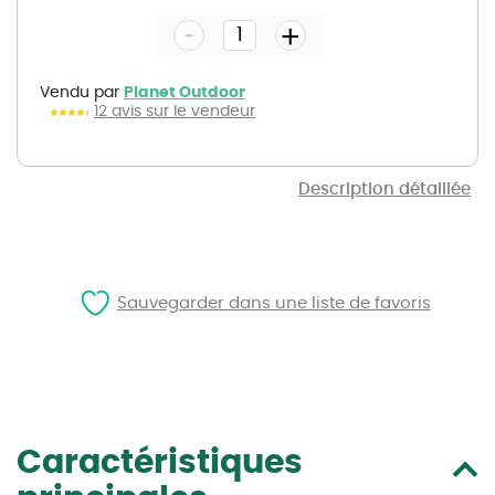
the
-
beginning
+
of
the
images
gallery
Vendu par
Planet Outdoor
12 avis sur le vendeur
Description détaillée
Sauvegarder dans une liste de favoris
Caractéristiques