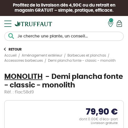
Profitez de la livraison dès 4,90€ ou du retrait en
magasin
GRATUIT
– simple, pratique, efficace.
Mon pan
RETOUR
Accueil
Aménagement extérieur
Barbecues et planchas
Demi plancha fonte - classic - monolith
Accessoires barbecues
MONOLITH
Demi plancha fonte
- classic - monolith
Réf. : f1ac58d9
79,90 €
dont 0.00€ d’éco-part
Livraison gratuite