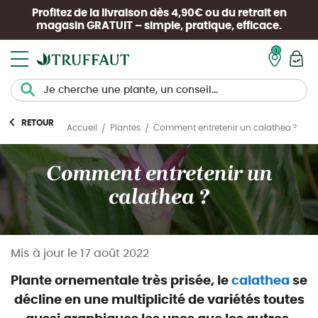
Profitez de la livraison dès 4,90€ ou du retrait en
magasin
GRATUIT
– simple, pratique, efficace.
Mon pan
RETOUR
Comment entretenir un calathea ?
Accueil
Plantes
Comment entretenir un
calathea ?
Mis à jour le
17 août 2022
Plante ornementale très prisée, le
calathea
se
décline en une multiplicité de variétés toutes