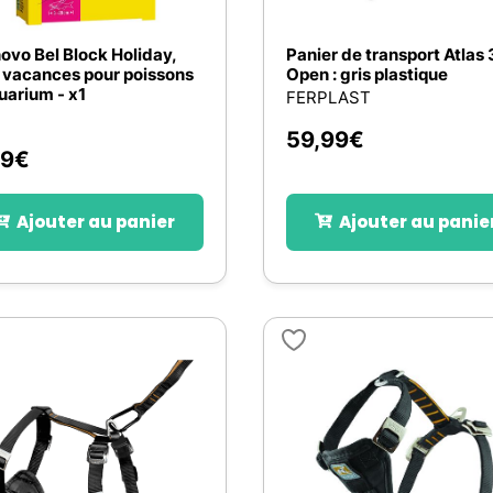
ovo Bel Block Holiday,
Panier de transport Atlas
 vacances pour poissons
Open : gris plastique
uarium - x1
FERPLAST
59,99
€
49
€
Ajouter au panier
Ajouter au panie