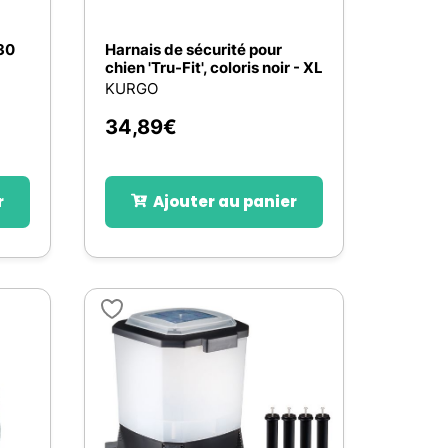
 30
Harnais de sécurité pour
chien 'Tru-Fit', coloris noir - XL
KURGO
34,89
€
r
Ajouter au panier