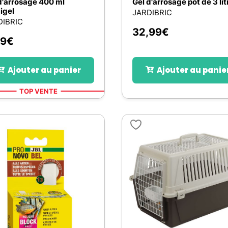
d'arrosage 400 ml
Gel d'arrosage pot de 3 lit
igel
JARDIBRIC
DIBRIC
32,99
€
49
€
Ajouter au panier
Ajouter au panie
TOP VENTE