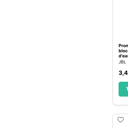
Pron
bloc
d'ea
JBL
3,