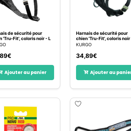
ais de sécurité pour
Harnais de sécurité pour
 'Tru-Fit', coloris noir - L
chien 'Tru-Fit', coloris noir
GO
KURGO
,89
€
34,89
€
Ajouter au panier
Ajouter au panie