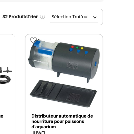
Nos marques de la nature
Découvrez nos marques
32 Produits
Trier
i
Mon potager
Nos marques de la nature
Ventes éphémères de plantes
ue
Distributeur automatique de
nourriture pour poissons
d'aquarium
JUWEL