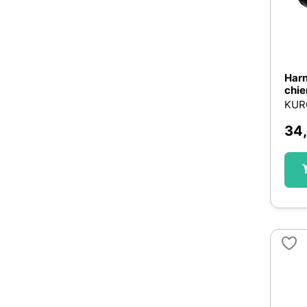
Harn
chien
KUR
34