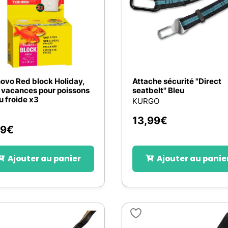
ovo Red block Holiday,
Attache sécurité "Direct
 vacances pour poissons
seatbelt" Bleu
u froide x3
KURGO
13,99
€
49
€
Ajouter au panier
Ajouter au panie