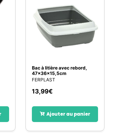
Bac à litière avec rebord,
47x36x15,5cm
FERPLAST
13,99
€
r
Ajouter au panier