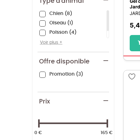
Type d'animal
Gel 
Jard
Jardibric
2
JAR
Chien
8
Juwel
1
Oiseau
1
5,
Kurgo
7
Poisson
4
Silence ça Pousse
1
Rongeur
1
Voir plus
Truffaut UAB
1
Ubbink
1
Offre disponible
Promotion
3
Prix
0 €
165 €