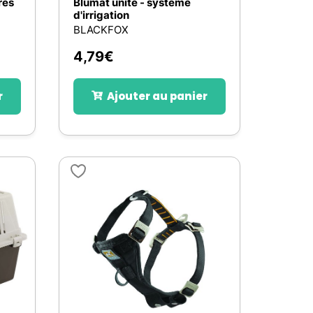
res
Blumat unité - système
d'irrigation
BLACKFOX
4,79
€
r
Ajouter au panier