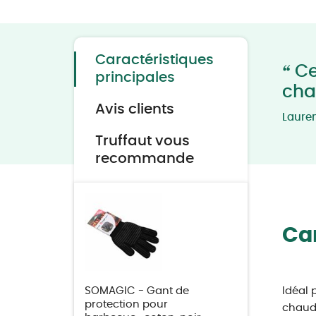
Skip
to
the
beginning
of
the
Caractéristiques
images
“
Ce
gallery
principales
cha
Avis clients
Laure
Truffaut vous
recommande
Car
SOMAGIC - Gant de
Idéal 
protection pour
chauds