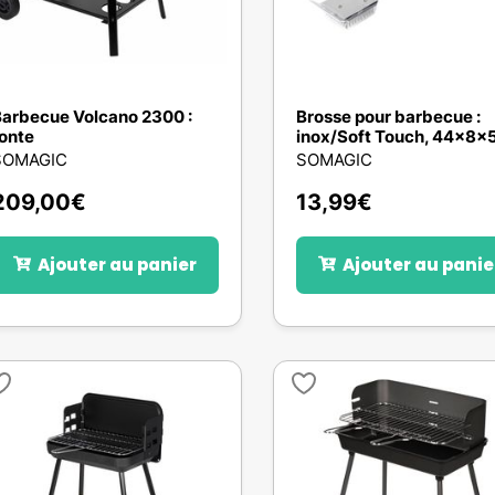
arbecue Volcano 2300 :
Brosse pour barbecue :
onte
inox/Soft Touch, 44x8
SOMAGIC
SOMAGIC
209,00
€
13,99
€
Ajouter au panier
Ajouter au panie