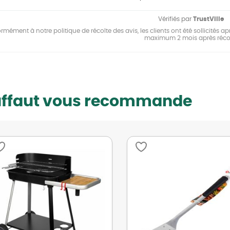
Vérifiés par
TrustVille
mément à notre politique de récolte des avis, les clients ont été sollicités apr
maximum 2 mois après réco
uffaut vous recommande