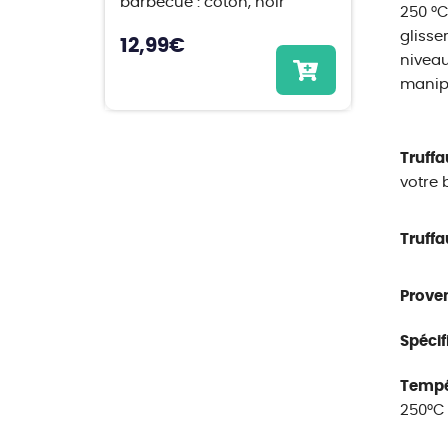
barbecue : coton, noir
250 °C
glisse
12,99
€
niveau
manipu
Truffa
votre 
Truffa
Proven
Spécifi
Tempé
250°C