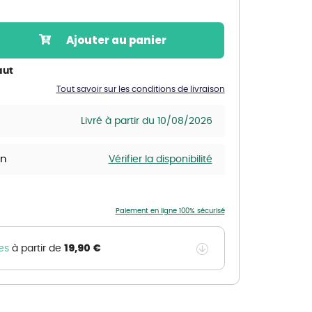
Nos marques de la nature
Découvrez nos marques
Ajouter au panier
Mon potager
Nos marques de la nature
aut
Tout savoir sur les conditions de livraison
Ventes éphémères de plantes
Livré à partir du 10/08/2026
in
Vérifier la disponibilité
Paiement en ligne 100% sécurisé
19,90 €
es
à partir de