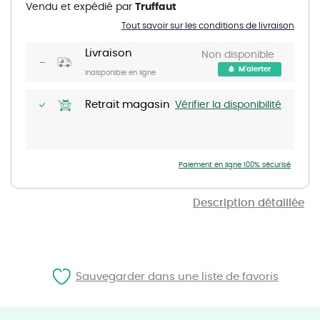
Vendu et expédié par
Truffaut
beginning
of
Tout savoir sur les conditions de livraison
the
images
gallery
Livraison
Non disponible
M'alerter
Indisponible en ligne
Retrait magasin
Vérifier la disponibilité
Paiement en ligne 100% sécurisé
Description détaillée
Sauvegarder dans une liste de favoris