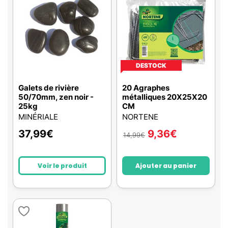
DESTOCK
Galets de rivière
20 Agraphes
50/70mm, zen noir -
métalliques 20X25X20
25kg
CM
MINÉRIALE
NORTENE
37,99
€
9,36
€
14,99
€
Voir le produit
Ajouter au panier