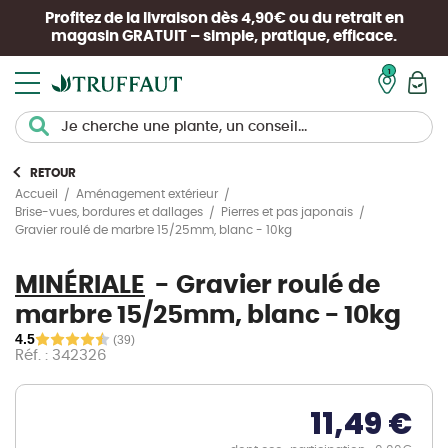
Profitez de la livraison dès 4,90€ ou du retrait en
magasin
GRATUIT
– simple, pratique, efficace.
Mon pan
RETOUR
Accueil
Aménagement extérieur
Brise-vues, bordures et dallages
Pierres et pas japonais
Gravier roulé de marbre 15/25mm, blanc - 10kg
MINÉRIALE
Gravier roulé de
marbre 15/25mm, blanc - 10kg
4.5
(39)
Réf. : 342326
11,49 €