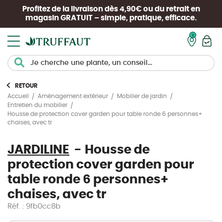
Profitez de la livraison dès 4,90€ ou du retrait en
magasin
GRATUIT
– simple, pratique, efficace.
Mon pan
RETOUR
Accueil
Aménagement extérieur
Mobilier de jardin
Entretien du mobilier
Housse de protection cover garden pour table ronde 6 personnes+
chaises, avec tr
JARDILINE
Housse de
protection cover garden pour
table ronde 6 personnes+
chaises, avec tr
Réf. : 9fb0cc8b