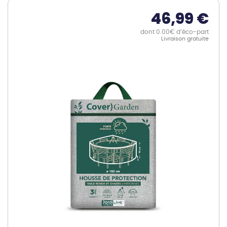
46,99 €
dont 0.00€ d’éco-part
Livraison gratuite
Skip
to
the
end
of
the
images
gallery