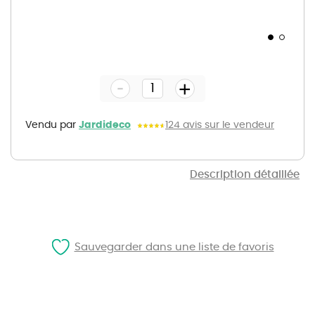
Skip
to
the
-
beginning
+
of
the
images
gallery
Vendu par
Jardideco
124 avis sur le vendeur
Description détaillée
Sauvegarder dans une liste de favoris