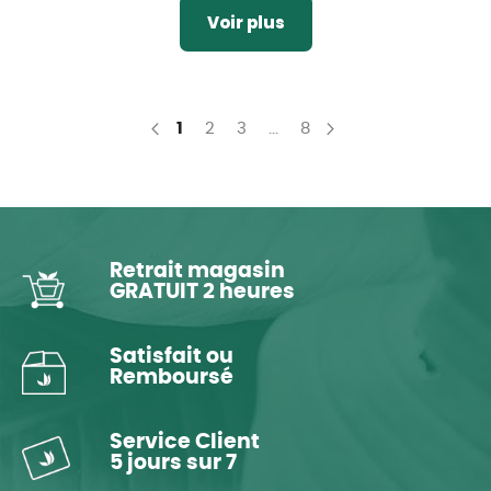
Voir plus
You're currently reading page
Page
Page
Page
1
2
3
...
8
Page
Précédent
Page
Suivant
Retrait magasin
GRATUIT 2 heures
Satisfait ou
Remboursé
Service Client
5 jours sur 7