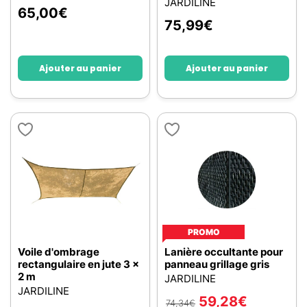
JARDILINE
65,00
€
75,99
€
Ajouter au panier
Ajouter au panier
PROMO
Voile d'ombrage
Lanière occultante pour
rectangulaire en jute 3 x
panneau grillage gris
2 m
JARDILINE
JARDILINE
59,28
€
74,34
€