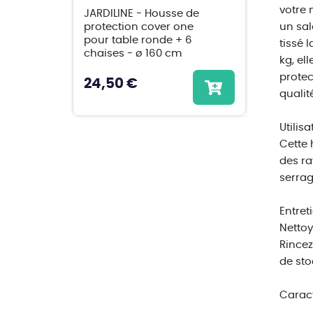
votre 
JARDILINE - Housse de
protection cover one
un sal
pour table ronde + 6
tissé 
chaises - ø 160 cm
kg, el
protec
24,50 €
qualit
Utilisa
Cette 
des ra
serrag
Entreti
Nettoy
Rincez
de sto
Caract