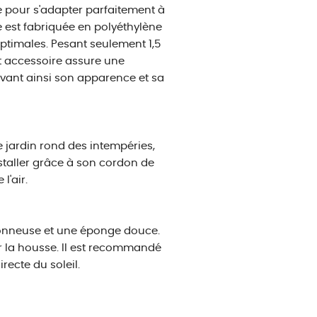
e pour s'adapter parfaitement à
 est fabriquée en polyéthylène
optimales. Pesant seulement 1,5
cet accessoire assure une
rvant ainsi son apparence et sa
e jardin rond des intempéries,
installer grâce à son cordon de
l'air.
vonneuse et une éponge douce.
r la housse. Il est recommandé
recte du soleil.