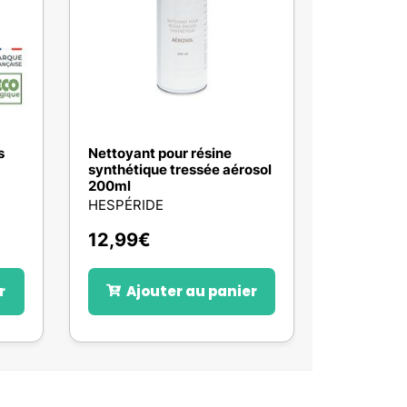
s
Nettoyant pour résine
synthétique tressée aérosol
200ml
HESPÉRIDE
12,99
€
r
Ajouter au panier