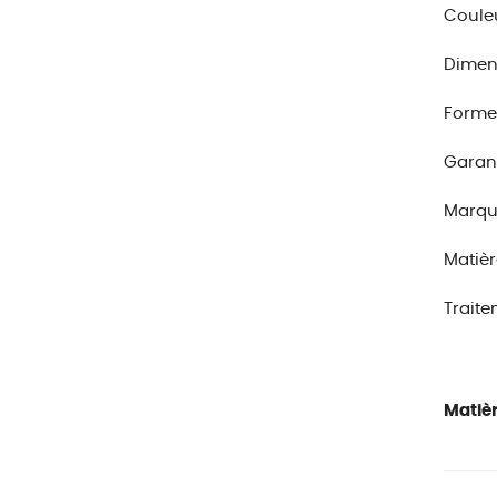
Couleu
Dimensi
Forme
Garant
Marque
Matièr
Traite
Matièr