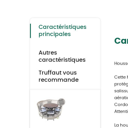
Skip
to
the
beginning
of
the
Caractéristiques
images
gallery
principales
Car
Autres
caractéristiques
Housse
Truffaut vous
Cette 
recommande
protég
saliss
aérati
Cordon
Attent
La hou