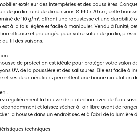
mobilier extérieur des intempéries et des poussières. Conçu
on de jardin rond de dimensions Ø 160 x 70 cm, cette housse
laminé de 110 g/m², offrant une robustesse et une durabilité 
le est à la fois légère et facile à manipuler. Vendu à l'unité, 
tion efficace et prolongée pour votre salon de jardin, prése
é au fil des saisons.
tion :
housse de protection est idéale pour protéger votre salon d
yons UV, de la poussière et des salissures. Elle est facile à 
e et ses deux aérations permettent une bonne circulation de 
en :
ez régulièrement la housse de protection avec de l'eau sa
 abondamment et laissez sécher à l'air libre avant de range
cker la housse dans un endroit sec et à l'abri de la lumière di
éristiques techniques