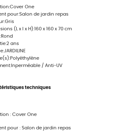
tion:Cover One
nt pour:Salon de jardin repas
r:Gris
ions (L x l x H):160 x 160 x 70 cm
:Rond
ie:2 ans
e:JARDILINE
e(s):Polyéthylène
ment:Inperméable / Anti-UV
éristiques techniques
tion : Cover One
nt pour : Salon de jardin repas