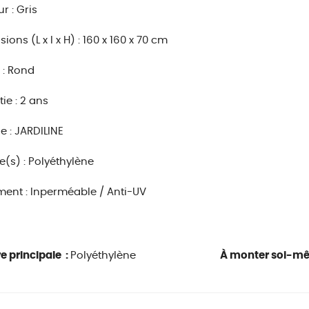
r : Gris
ons (L x l x H) : 160 x 160 x 70 cm
 : Rond
ie : 2 ans
 : JARDILINE
e(s) : Polyéthylène
ment : Inperméable / Anti-UV
e principale :
Polyéthylène
À monter soi-m