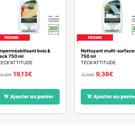
PROMO
PROMO
mperméabilisant bois &
Nettoyant multi-surface
eck 750 ml
750 ml
TECK'ATTITUDE
TECK'ATTITUDE
19,13
€
9,38
€
25,50
€
12,50
€
Ajouter au panier
Ajouter au panie