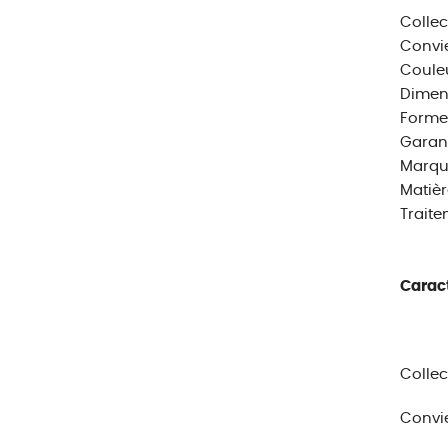
Collec
Convie
Couleu
Dimens
Forme
Garant
Marqu
Matièr
Traite
Caract
Collec
Convie