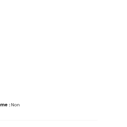
ême :
Non