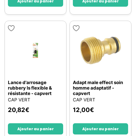
Ajouter au panier
Ajouter au panier
Lance d'arrosage
Adapt male effect soin
rubbery ls flexible &
homme adaptatif -
résistante - capvert
capvert
CAP VERT
CAP VERT
20,82
€
12,00
€
Ajouter au panier
Ajouter au panier