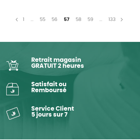
Page
Page
Page
Page
You're currently reading page
Page
Page
Page
1
...
55
56
57
58
59
...
133
Page
Précédent
Page
Suivan
Retrait magasin
GRATUIT 2 heures
Satisfait ou
Remboursé
Service Client
5 jours sur 7