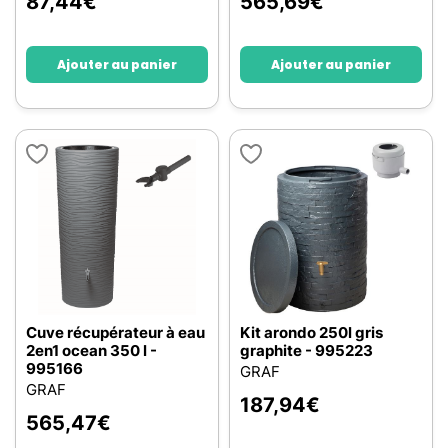
87,44
€
565,69
€
Ajouter au panier
Ajouter au panier
Cuve récupérateur à eau
Kit arondo 250l gris
2en1 ocean 350 l -
graphite - 995223
995166
GRAF
GRAF
187,94
€
565,47
€