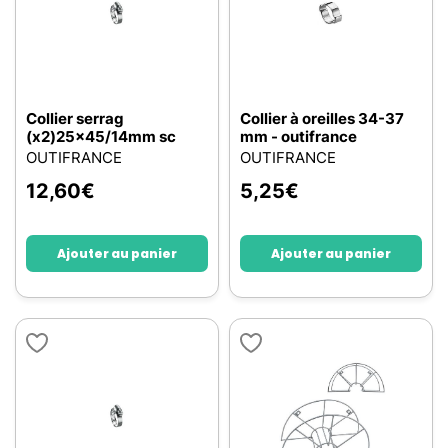
Collier serrag
Collier à oreilles 34-37
(x2)25x45/14mm sc
mm - outifrance
OUTIFRANCE
OUTIFRANCE
12,60
€
5,25
€
Ajouter au panier
Ajouter au panier