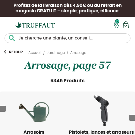
Profitez de la livraison dès 4,90€ ou du retrait en
magasin
GRATUIT
– simple, pratique, efficace.
Mon pan
RETOUR
Arrosage
Accueil
Jardinage
Arrosage, page 57
6345 Produits
Arrosoirs
Pistolets, lances et arroseurs