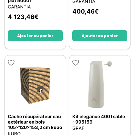
plat 5000 l
GARANTIA
GARANTIA
400,46
€
4 123,46
€
Ajouter au panier
Ajouter au panier
Cache récupérateur eau
Kit elegance 400 l sable
extérieur en bois
- 995159
105x120x153,2 cm kubo
GRAF
KUBO