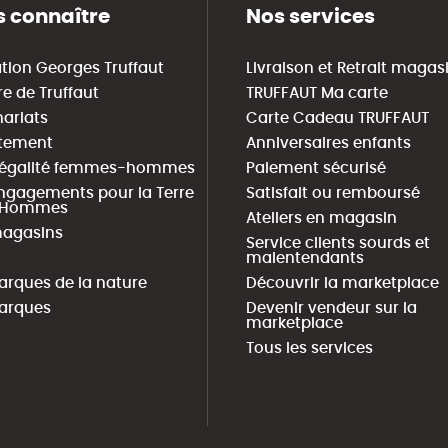
 connaître
Nos services
tion Georges Truffaut
Livraison et Retrait magas
re de Truffaut
TRUFFAUT Ma carte
nariats
Carte Cadeau TRUFFAUT
tement
Anniversaires enfants
 égalité femmes-hommes
Paiement sécurisé
ngagements pour la Terre
Satisfait ou remboursé
s Hommes
Ateliers en magasin
agasins
Service clients sourds et
malentendants
arques de la nature
Découvrir la marketplace
arques
Devenir vendeur sur la
marketplace
Tous les services