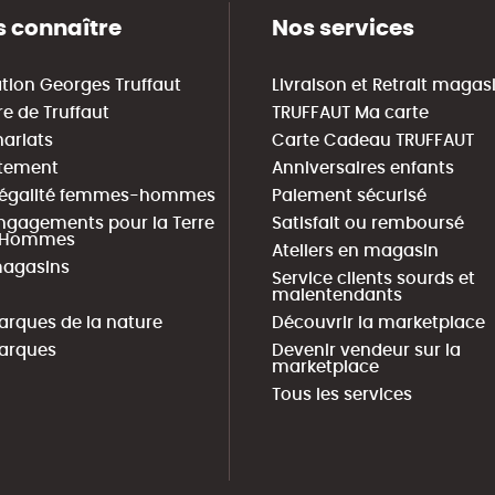
 connaître
Nos services
tion Georges Truffaut
Livraison et Retrait magas
re de Truffaut
TRUFFAUT Ma carte
nariats
Carte Cadeau TRUFFAUT
tement
Anniversaires enfants
 égalité femmes-hommes
Paiement sécurisé
ngagements pour la Terre
Satisfait ou remboursé
s Hommes
Ateliers en magasin
agasins
Service clients sourds et
malentendants
arques de la nature
Découvrir la marketplace
arques
Devenir vendeur sur la
marketplace
Tous les services