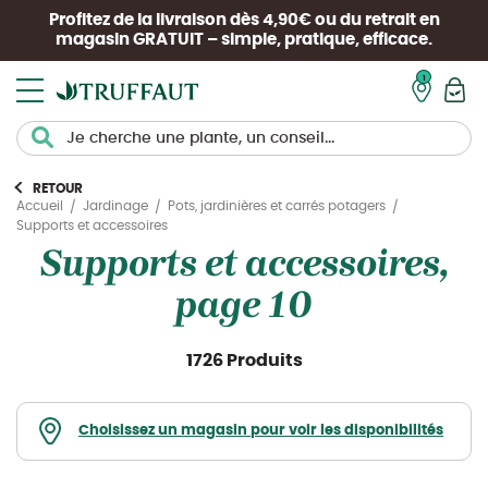
Profitez de la livraison dès 4,90€ ou du retrait en
magasin
GRATUIT
– simple, pratique, efficace.
Mon pan
RETOUR
Accueil
Jardinage
Pots, jardinières et carrés potagers
Supports et accessoires
Supports et accessoires,
page 10
1726 Produits
Choisissez un magasin pour voir les disponibilités