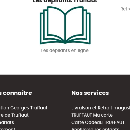
Les dépliants Truffaut
Retr
Les dépliants en ligne
 connaître
Nos services
tion Georges Truffaut
Livraison et Retrait magas
re de Truffaut
TRUFFAUT Ma carte
nariats
Carte Cadeau TRUFFAUT
tement
Anniversaires enfants