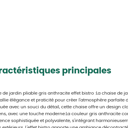
actéristiques principales
 de jardin pliable gris anthracite effet bistro :La chaise de ja
 allie élégance et praticité pour créer l'atmosphère parfaite 
uée avec un souci du détail, cette chaise offre un design cl
ens, avec une touche moderne.La couleur gris anthracite co
nce sophistiquée et polyvalente, s'intégrant harmonieuseme
 extérieurs. L'effet bistro apporte une ambiance décontracté