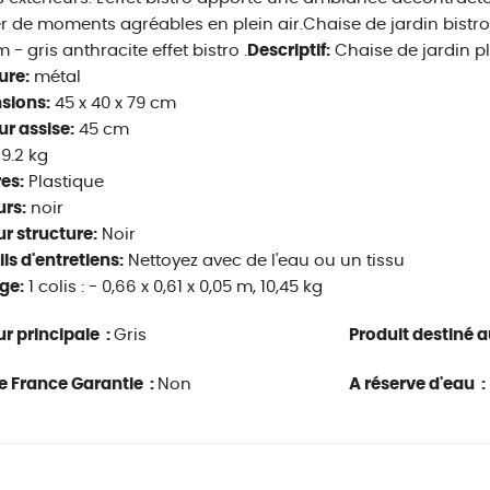
er de moments agréables en plein air.Chaise de jardin bistrot
 - gris anthracite effet bistro .
Descriptif:
Chaise de jardin pl
ure:
métal
sions:
45 x 40 x 79 cm
r assise:
45 cm
9.2 kg
es:
Plastique
rs:
noir
r structure:
Noir
ls d'entretiens:
Nettoyez avec de l'eau ou un tissu
ge:
1 colis : - 0,66 x 0,61 x 0,05 m, 10,45 kg
r principale :
Gris
Produit destiné au
e France Garantie :
Non
A réserve d'eau :