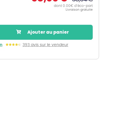
dont 0.00€ d’éco-part
Nos marques de la nature
Livraison gratuite
Découvrez nos marques
Mon potager
Nos marques de la nature
Ajouter au panier
Ventes éphémères de plantes
in
393 avis sur le vendeur