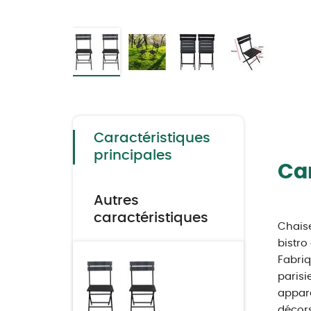
Skip
to
the
beginning
of
the
Caractéristiques
images
gallery
principales
Car
Autres
caractéristiques
Chaise
bistro
Fabriq
parisi
appare
décors