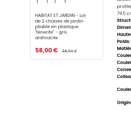
profit
79.5 cm
HABITAT ET JARDIN - Lot
Struct
de 2 chaises de jardin
pliable en plastique
Dimen
"tenerife" - gris
Hauteu
anthracite
Poids:
Matièr
58,00 €
68,04 €
Couleu
Couleu
Consei
Colisa
Couleu
Origin