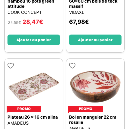
bambou 16 pots green
60x60 cm bois de teck
attitude
massif
COOK CONCEPT
VIDAXL
28,47
€
67,98
€
35,59
€
Ajouter au panier
Ajouter au panier
PROMO
PROMO
Plateau 26 x 16 cm alina
Bol en manguier 22 cm
rosalie
AMADEUS
AMADEUS