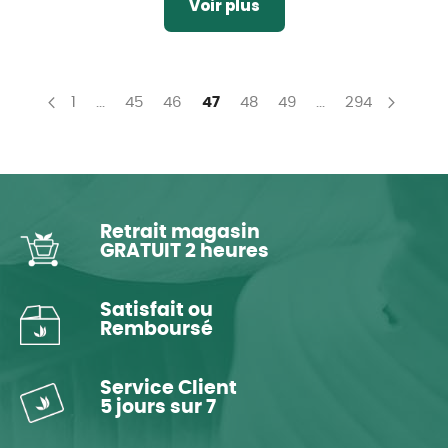
Voir plus
Page
Page
Page
Page
You're currently reading page
Page
Page
Page
1
...
45
46
47
48
49
...
294
Page
Précédent
Page
Suiva
Retrait magasin
GRATUIT 2 heures
Satisfait ou
Remboursé
Service Client
5 jours sur 7