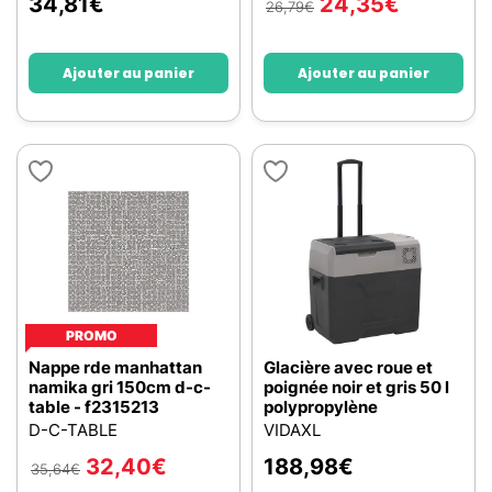
34,81
€
24,35
€
26,79
€
Ajouter au panier
Ajouter au panier
PROMO
Nappe rde manhattan
Glacière avec roue et
namika gri 150cm d-c-
poignée noir et gris 50 l
table - f2315213
polypropylène
D-C-TABLE
VIDAXL
32,40
€
188,98
€
35,64
€