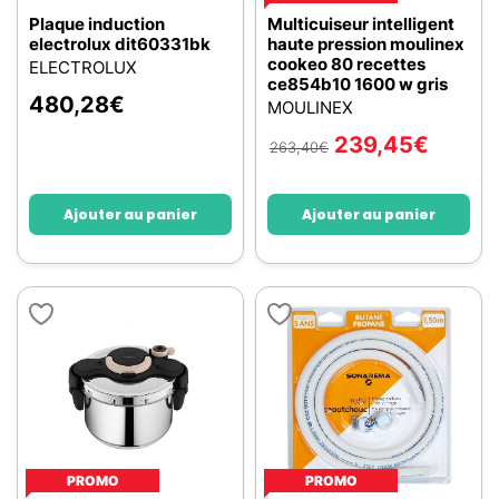
Plaque induction
Multicuiseur intelligent
electrolux dit60331bk
haute pression moulinex
cookeo 80 recettes
ELECTROLUX
ce854b10 1600 w gris
480,28
€
MOULINEX
239,45
€
263,40
€
Ajouter au panier
Ajouter au panier
PROMO
PROMO