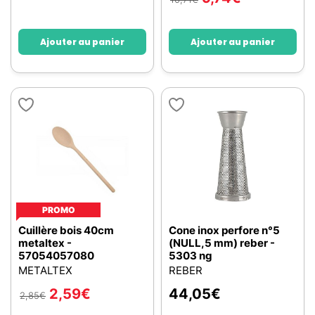
Ajouter au panier
Ajouter au panier
PROMO
Cuillère bois 40cm
Cone inox perfore n°5
metaltex -
(NULL,5 mm) reber -
57054057080
5303 ng
METALTEX
REBER
2,59
€
44,05
€
2,85
€