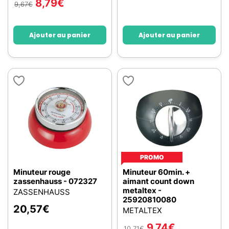
8,79
€
9,67
€
Ajouter au panier
Ajouter au panier
PROMO
Minuteur rouge
Minuteur 60min. +
zassenhauss - 072327
aimant count down
metaltex -
ZASSENHAUSS
25920810080
20,57
€
METALTEX
9,74
€
10,71
€