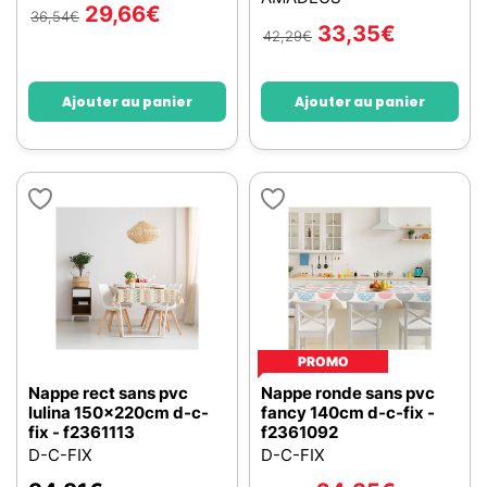
29,66
€
36,54
€
33,35
€
42,29
€
Ajouter au panier
Ajouter au panier
PROMO
Nappe rect sans pvc
Nappe ronde sans pvc
lulina 150x220cm d-c-
fancy 140cm d-c-fix -
fix - f2361113
f2361092
D-C-FIX
D-C-FIX