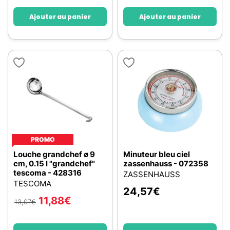
Ajouter au panier
Ajouter au panier
PROMO
Louche grandchef ø 9
Minuteur bleu ciel
cm, 0.15 l "grandchef"
zassenhauss - 072358
tescoma - 428316
ZASSENHAUSS
TESCOMA
24,57
€
11,88
€
13,07
€