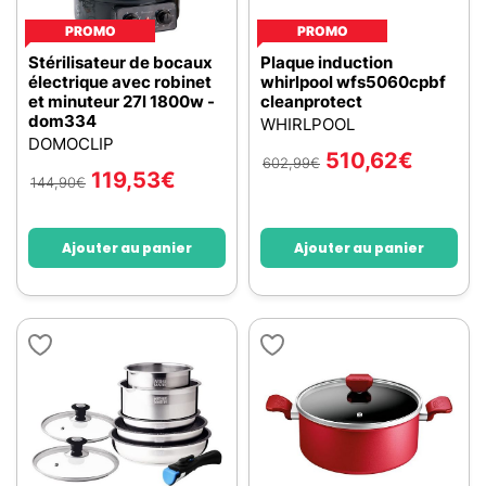
PROMO
PROMO
Stérilisateur de bocaux
Plaque induction
électrique avec robinet
whirlpool wfs5060cpbf
et minuteur 27l 1800w -
cleanprotect
dom334
WHIRLPOOL
DOMOCLIP
510,62
€
602,99
€
119,53
€
144,90
€
Ajouter au panier
Ajouter au panier