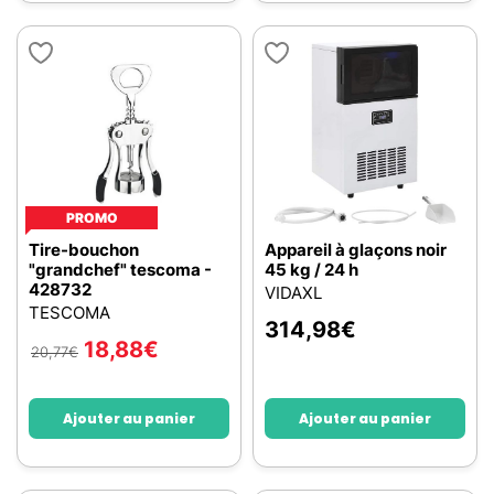
PROMO
Tire-bouchon
Appareil à glaçons noir
"grandchef" tescoma -
45 kg / 24 h
428732
VIDAXL
TESCOMA
314,98
€
18,88
€
20,77
€
Ajouter au panier
Ajouter au panier