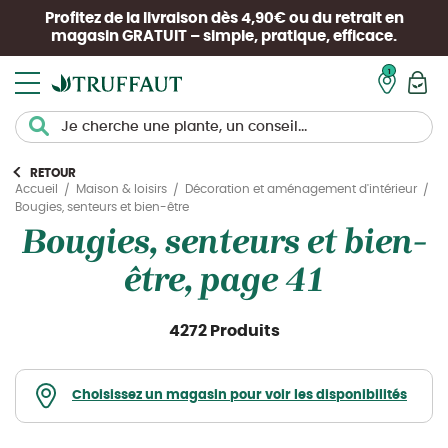
Profitez de la livraison dès 4,90€ ou du retrait en
magasin
GRATUIT
– simple, pratique, efficace.
Mon pan
RETOUR
Accueil
Maison & loisirs
Décoration et aménagement d'intérieur
Bougies, senteurs et bien-être
Bougies, senteurs et bien-
être, page 41
4272 Produits
Choisissez un magasin pour voir les disponibilités