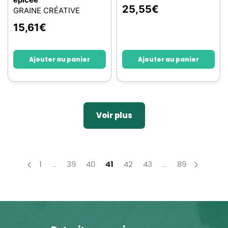
25,55
€
GRAINE CRÉATIVE
15,61
€
Ajouter au panier
Ajouter au panier
Voir plus
Page
Page
Page
Page
You're currently reading page
Page
Page
Page
1
...
39
40
41
42
43
...
89
Page
Précédent
Page
Suivan