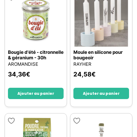
Bougie d'été - citronnelle
Moule en silicone pour
& géranium - 30h
bougeoir
AROMANDISE
RAYHER
34,36
€
24,58
€
Ajouter au panier
Ajouter au panier