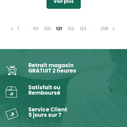
Voir plus
Page
Page
Page
Page
You're currently reading page
Page
Page
Page
1
...
119
120
121
122
123
...
258
Page
Précédent
Page
Suiv
Retrait magasin
GRATUIT 2 heures
Satisfait ou
Remboursé
Service Client
5 jours sur 7