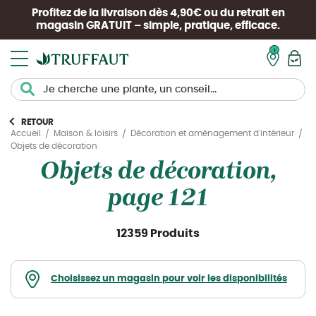
Profitez de la livraison dès 4,90€ ou du retrait en
magasin
GRATUIT
– simple, pratique, efficace.
Mon pan
RETOUR
Accueil
Maison & loisirs
Décoration et aménagement d'intérieur
Objets de décoration
Objets de décoration,
page 121
12359 Produits
Choisissez un magasin pour voir les disponibilités