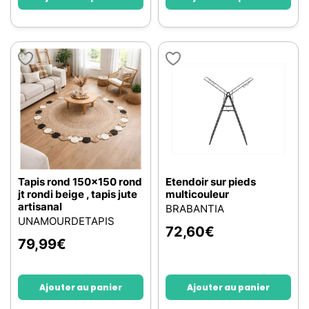
Tapis rond 150x150 rond
Etendoir sur pieds
jt rondi beige , tapis jute
multicouleur
artisanal
BRABANTIA
UNAMOURDETAPIS
72,60
€
79,99
€
Ajouter au panier
Ajouter au panier