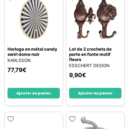
Horloge en métal candy
Lot de 2 crochets de
swirl dome noir
porte en fonte motif
fleurs
KARLSSON
ESSCHERT DESIGN
77,79
€
9,90
€
Ajouter au panier
Ajouter au panier