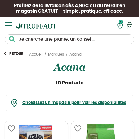
Profitez de la livraison dès 4,90€ ou du retrait en
magasin
GRATUIT
– simple, pratique, efficace.
Mon pan
RETOUR
Acana
Accueil
Marques
Acana
10 Produits
Choisissez un magasin pour voir les disponibilités