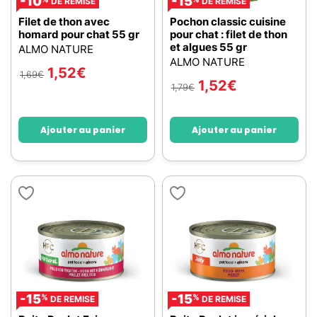
-10
-15
DE REMISE
DE REMISE
Filet de thon avec
Pochon classic cuisine
homard pour chat 55 gr
pour chat : filet de thon
et algues 55 gr
ALMO NATURE
ALMO NATURE
1,52
€
1,69
€
1,52
€
1,79
€
Ajouter au panier
Ajouter au panier
-15
-15
%
%
DE REMISE
DE REMISE