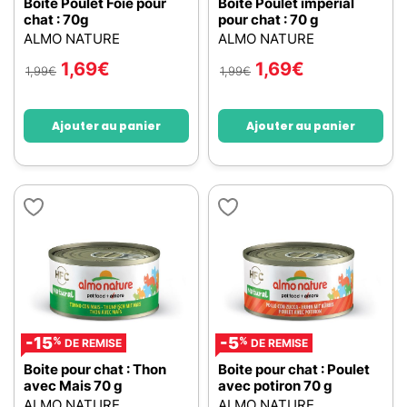
Boite Poulet Foie pour
Boite Poulet impérial
chat : 70g
pour chat : 70 g
ALMO NATURE
ALMO NATURE
1,69
€
1,69
€
1,99
€
1,99
€
Ajouter au panier
Ajouter au panier
-15
-5
%
%
DE REMISE
DE REMISE
Boite pour chat : Thon
Boite pour chat : Poulet
avec Mais 70 g
avec potiron 70 g
ALMO NATURE
ALMO NATURE