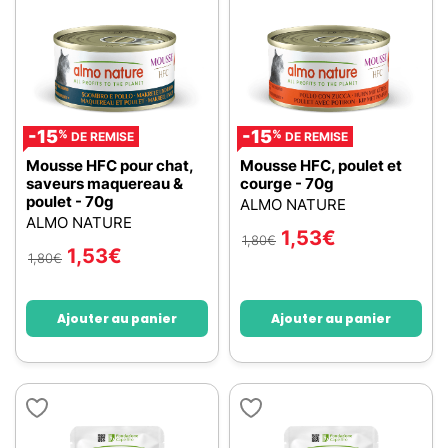
-15
-15
%
%
DE REMISE
DE REMISE
Mousse HFC pour chat,
Mousse HFC, poulet et
saveurs maquereau &
courge - 70g
poulet - 70g
ALMO NATURE
ALMO NATURE
1,53
€
1,80
€
1,53
€
1,80
€
Ajouter au panier
Ajouter au panier