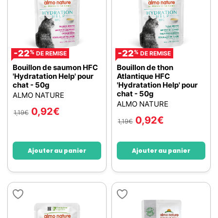
-22
-22
%
%
DE REMISE
DE REMISE
Bouillon de saumon HFC
Bouillon de thon
'Hydratation Help' pour
Atlantique HFC
chat - 50g
'Hydratation Help' pour
chat - 50g
ALMO NATURE
ALMO NATURE
0,92
€
1,19
€
0,92
€
1,19
€
Ajouter au panier
Ajouter au panier