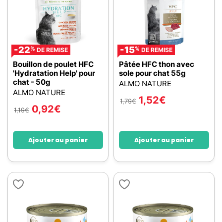
-22
-15
%
%
DE REMISE
DE REMISE
Bouillon de poulet HFC
Pâtée HFC thon avec
'Hydratation Help' pour
sole pour chat 55g
chat - 50g
ALMO NATURE
ALMO NATURE
1,52
€
1,79
€
0,92
€
1,19
€
Ajouter au panier
Ajouter au panier