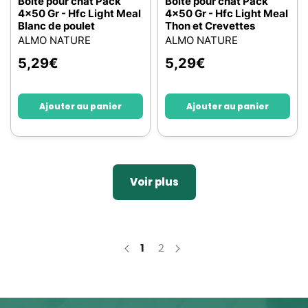
Boite pour chat Pack
Boite pour chat Pack
4x50 Gr - Hfc Light Meal
4x50 Gr - Hfc Light Meal
Blanc de poulet
Thon et Crevettes
ALMO NATURE
ALMO NATURE
5,29
€
5,29
€
Ajouter au panier
Ajouter au panier
Voir plus
You're currently reading page
Page
1
2
Page
Précédent
Page
Suivant