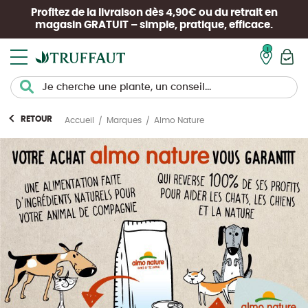
Profitez de la livraison dès 4,90€ ou du retrait en
magasin
GRATUIT
– simple, pratique, efficace.
Mon pan
RETOUR
Almo Nature
Accueil
Marques