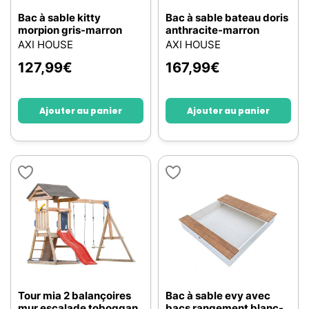
Bac à sable kitty
Bac à sable bateau doris
morpion gris-marron
anthracite-marron
AXI HOUSE
AXI HOUSE
127,99
€
167,99
€
Ajouter au panier
Ajouter au panier
Tour mia 2 balançoires
Bac à sable evy avec
mur escalade toboggan
bacs rangement blanc-