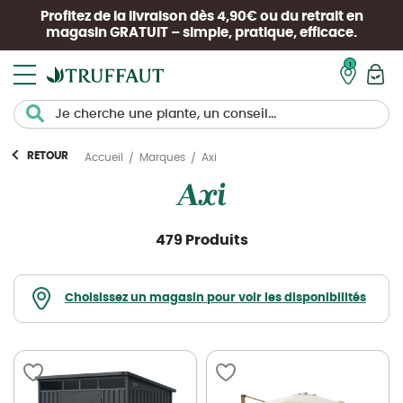
Profitez de la livraison dès 4,90€ ou du retrait en
magasin
GRATUIT
– simple, pratique, efficace.
Mon pan
RETOUR
Axi
Accueil
Marques
Axi
479 Produits
Choisissez un magasin pour voir les disponibilités