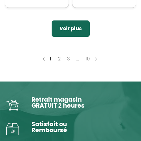
Voir plus
You're currently reading page
Page
Page
Page
1
2
3
...
10
Page
Précédent
Page
Suivant
Retrait magasin
GRATUIT 2 heures
Satisfait ou
Remboursé