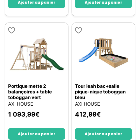
Ajouter au panier
Ajouter au panier
Portique mette 2
Tour leah bac+salle
balançoires + table
pique-nique toboggan
toboggan vert
bleu
AXI HOUSE
AXI HOUSE
1 093,99
€
412,99
€
Ajouter au panier
Ajouter au panier