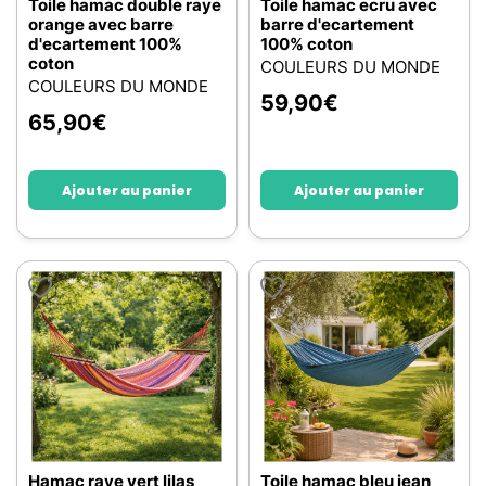
Toile hamac double raye
Toile hamac ecru avec
orange avec barre
barre d'ecartement
d'ecartement 100%
100% coton
coton
COULEURS DU MONDE
COULEURS DU MONDE
59,90
€
65,90
€
Ajouter au panier
Ajouter au panier
Hamac raye vert lilas
Toile hamac bleu jean