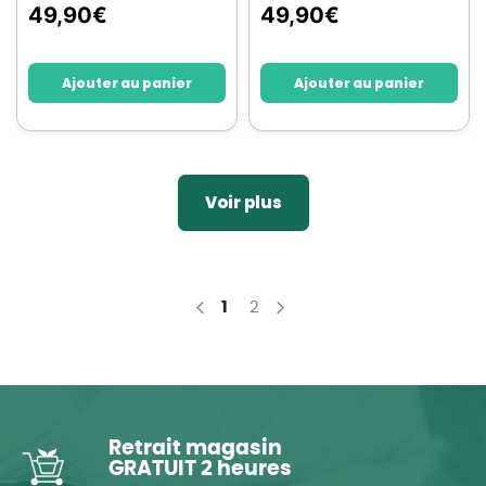
49,90
€
49,90
€
Ajouter au panier
Ajouter au panier
Voir plus
You're currently reading page
Page
1
2
Page
Précédent
Page
Suivant
Retrait magasin
GRATUIT 2 heures