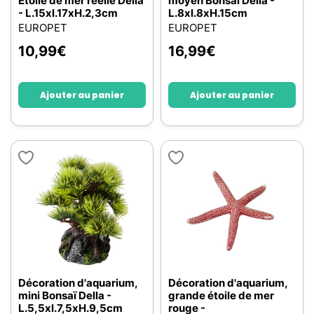
Etoile de mer réelle Della
moyen Bonsaï Della -
- L.15xl.17xH.2,3cm
L.8xl.8xH.15cm
EUROPET
EUROPET
10,99
€
16,99
€
Ajouter au panier
Ajouter au panier
Décoration d'aquarium,
Décoration d'aquarium,
mini Bonsaï Della -
grande étoile de mer
L.5,5xl.7,5xH.9,5cm
rouge -