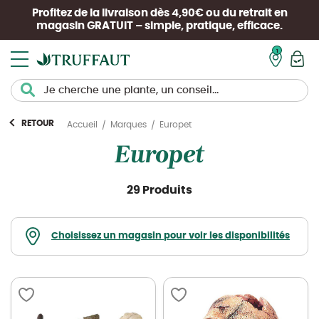
Profitez de la livraison dès 4,90€ ou du retrait en
magasin
GRATUIT
– simple, pratique, efficace.
Mon pan
RETOUR
Europet
Accueil
Marques
Europet
29 Produits
Choisissez un magasin pour voir les disponibilités