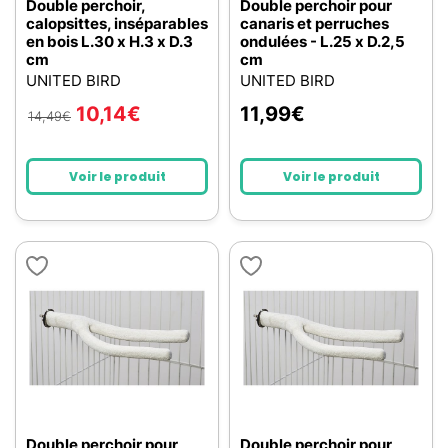
Double perchoir,
Double perchoir pour
calopsittes, inséparables
canaris et perruches
en bois L.30 x H.3 x D.3
ondulées - L.25 x D.2,5
cm
cm
UNITED BIRD
UNITED BIRD
10,14
€
11,99
€
14,49
€
Voir le produit
Voir le produit
Double perchoir pour
Double perchoir pour