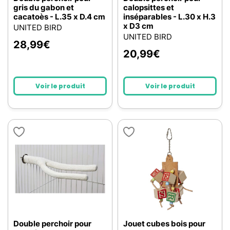
gris du gabon et
calopsittes et
cacatoès - L.35 x D.4 cm
inséparables - L.30 x H.3
x D3 cm
UNITED BIRD
UNITED BIRD
28,99
€
20,99
€
Voir le produit
Voir le produit
Double perchoir pour
Jouet cubes bois pour