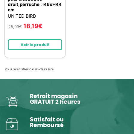
droit,perruche : l46xH44
cm
UNITED BIRD
18,19
€
25,99
€
Voir le produit
Vous avez atteint la fin de la liste.
Retrait magasin
GRATUIT 2 heures
Satisfait ou
Remboursé