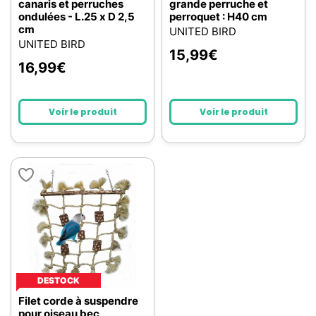
canaris et perruches
grande perruche et
ondulées - L.25 x D 2,5
perroquet : H40 cm
cm
UNITED BIRD
UNITED BIRD
15,99
€
16,99
€
Voir le produit
Voir le produit
DESTOCK
Filet corde à suspendre
pour oiseau bec